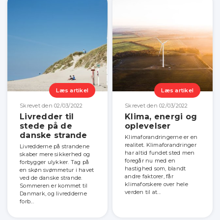
Læs artikel
Læs artikel
Skrevet den 02/03/2022
Skrevet den 02/03/2022
Livredder til
Klima, energi og
stede på de
oplevelser
danske strande
Klimaforandringerne er en
realitet. Klimaforandringer
Livredderne på strandene
har altid fundet sted men
skaber mere sikkerhed og
foregår nu med en
forbygger ulykker. Tag på
hastighed som, blandt
en skøn svømmetur i havet
andre faktorer, får
ved de danske strande.
klimaforskere over hele
Sommeren er kommet til
verden til at...
Danmark, og livredderne
forb...