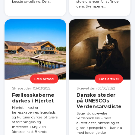
bedste cykelland. Den...
store chancer for at finde
dem. Svampene...
Læs artikel
Læs artikel
Skrevet den 03/03/2022
Skrevet den 03/03/2022
Fællesskaberne
Danske steder
dyrkes i Hjertet
på UNESCOs
Verdensarvsliste
Hjertet i Ikast er
fællesskabernes legeplads
Søger du oplevelser i
og kulturer dyrkes på tværs
verdensklasse – med
af foreningsliv og
autenticitet, historie og et
interesser. I Maj 2018
globalt perspektiv – kan du
åbnede Ikast-Brande
med fordel tjekke