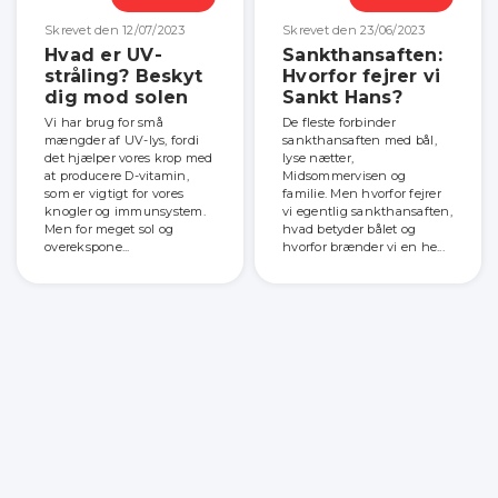
Skrevet den 12/07/2023
Skrevet den 23/06/2023
Hvad er UV-
Sankthansaften:
stråling? Beskyt
Hvorfor fejrer vi
dig mod solen
Sankt Hans?
Vi har brug for små
De fleste forbinder
mængder af UV-lys, fordi
sankthansaften med bål,
det hjælper vores krop med
lyse nætter,
at producere D-vitamin,
Midsommervisen og
som er vigtigt for vores
familie. Men hvorfor fejrer
knogler og immunsystem.
vi egentlig sankthansaften,
Men for meget sol og
hvad betyder bålet og
overekspone...
hvorfor brænder vi en he...