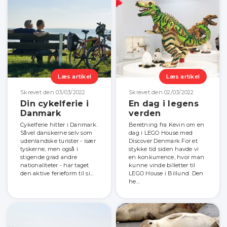
Læs artikel
Læs artikel
Skrevet den 03/03/2022
Skrevet den 02/03/2022
Din cykelferie i
En dag i legens
Danmark
verden
Cykelferie hitter i Danmark.
Beretning fra Kevin om en
Såvel danskerne selv som
dag i LEGO House med
udenlandske turister - især
Discover Denmark For et
tyskerne, men også i
stykke tid siden havde vi
stigende grad andre
en konkurrence, hvor man
nationaliteter - har taget
kunne vinde billetter til
den aktive ferieform til si...
LEGO House i Billund. Den
he...