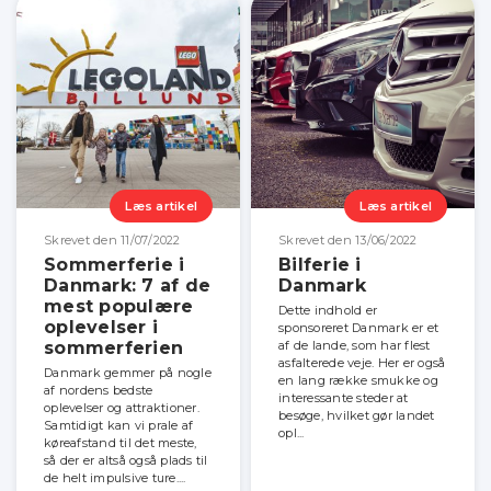
Læs artikel
Læs artikel
Skrevet den 11/07/2022
Skrevet den 13/06/2022
Sommerferie i
Bilferie i
Danmark: 7 af de
Danmark
mest populære
Dette indhold er
oplevelser i
sponsoreret Danmark er et
sommerferien
af de lande, som har flest
asfalterede veje. Her er også
Danmark gemmer på nogle
en lang række smukke og
af nordens bedste
interessante steder at
oplevelser og attraktioner.
besøge, hvilket gør landet
Samtidigt kan vi prale af
opl...
køreafstand til det meste,
så der er altså også plads til
de helt impulsive ture....