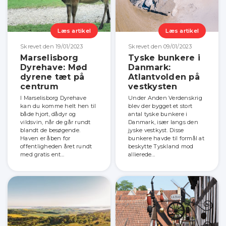
Læs artikel
Læs artikel
Skrevet den 19/01/2023
Skrevet den 09/01/2023
Marselisborg
Tyske bunkere i
Dyrehave: Mød
Danmark:
dyrene tæt på
Atlantvolden på
centrum
vestkysten
I Marselisborg Dyrehave
Under Anden Verdenskrig
kan du komme helt hen til
blev der bygget et stort
både hjort, dådyr og
antal tyske bunkere i
vildsvin, når de går rundt
Danmark, især langs den
blandt de besøgende.
jyske vestkyst. Disse
Haven er åben for
bunkere havde til formål at
offentligheden året rundt
beskytte Tyskland mod
med gratis ent...
allierede...