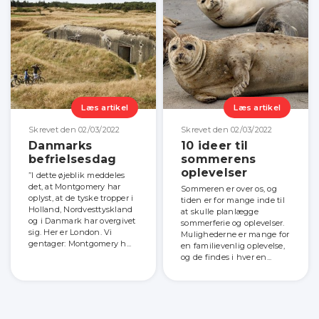
Læs artikel
Læs artikel
Skrevet den 02/03/2022
Skrevet den 02/03/2022
Danmarks
10 ideer til
befrielsesdag
sommerens
oplevelser
”I dette øjeblik meddeles
det, at Montgomery har
Sommeren er over os, og
oplyst, at de tyske tropper i
tiden er for mange inde til
Holland, Nordvesttyskland
at skulle planlægge
og i Danmark har overgivet
sommerferie og oplevelser.
sig. Her er London. Vi
Mulighederne er mange for
gentager: Montgomery h...
en familievenlig oplevelse,
og de findes i hver en...