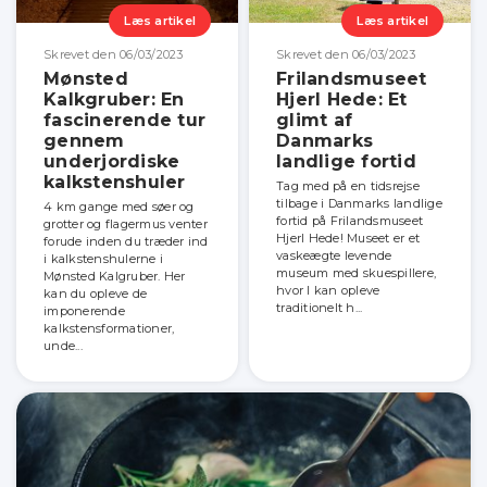
Læs artikel
Læs artikel
Skrevet den 06/03/2023
Skrevet den 06/03/2023
Mønsted
Frilandsmuseet
Kalkgruber: En
Hjerl Hede: Et
fascinerende tur
glimt af
gennem
Danmarks
underjordiske
landlige fortid
kalkstenshuler
Tag med på en tidsrejse
tilbage i Danmarks landlige
4 km gange med søer og
fortid på Frilandsmuseet
grotter og flagermus venter
Hjerl Hede! Museet er et
forude inden du træder ind
vaskeægte levende
i kalkstenshulerne i
museum med skuespillere,
Mønsted Kalgruber. Her
hvor I kan opleve
kan du opleve de
traditionelt h...
imponerende
kalkstensformationer,
unde...