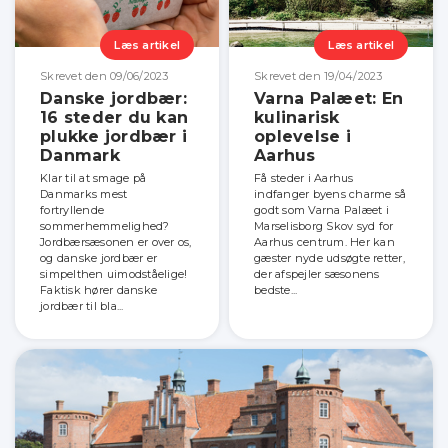
Læs artikel
Læs artikel
Skrevet den 09/06/2023
Skrevet den 19/04/2023
Danske jordbær:
Varna Palæet: En
16 steder du kan
kulinarisk
plukke jordbær i
oplevelse i
Danmark
Aarhus
Klar til at smage på
Få steder i Aarhus
Danmarks mest
indfanger byens charme så
fortryllende
godt som Varna Palæet i
sommerhemmelighed?
Marselisborg Skov syd for
Jordbærsæsonen er over os,
Aarhus centrum. Her kan
og danske jordbær er
gæster nyde udsøgte retter,
simpelthen uimodståelige!
der afspejler sæsonens
Faktisk hører danske
bedste...
jordbær til bla...