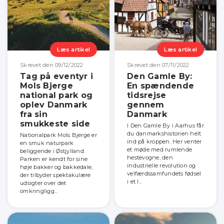
Læs artikel
Læs artikel
Skrevet den 09/12/2022
Skrevet den 07/11/2022
Tag på eventyr i
Den Gamle By:
Mols Bjerge
En spændende
national park og
tidsrejse
oplev Danmark
gennem
fra sin
Danmark
smukkeste side
I Den Gamle By i Aarhus får
du danmarkshistorien helt
Nationalpark Mols Bjerge er
ind på kroppen. Her venter
en smuk naturpark
et møde med rumlende
beliggende i Østjylland.
hestevogne, den
Parken er kendt for sine
industrielle revolution og
høje bakker og bakkedale,
velfærdssamfundets fødsel
der tilbyder spektakulære
i et l...
udsigter over det
omkringligg...