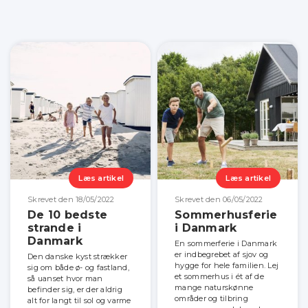
Læs artikel
Læs artikel
Skrevet den 18/05/2022
Skrevet den 06/05/2022
De 10 bedste
Sommerhusferie
strande i
i Danmark
Danmark
En sommerferie i Danmark
er indbegrebet af sjov og
Den danske kyst strækker
hygge for hele familien. Lej
sig om både ø- og fastland,
et sommerhus i ét af de
så uanset hvor man
mange naturskønne
befinder sig, er der aldrig
områder og tilbring
alt for langt til sol og varme