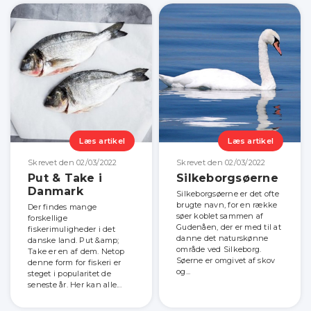
Læs artikel
Læs artikel
Skrevet den 02/03/2022
Skrevet den 02/03/2022
Put & Take i
Silkeborgsøerne
Danmark
Silkeborgsøerne er det ofte
brugte navn, for en række
Der findes mange
søer koblet sammen af
forskellige
Gudenåen, der er med til at
fiskerimuligheder i det
danne det naturskønne
danske land. Put &amp;
område ved Silkeborg.
Take er en af dem. Netop
Søerne er omgivet af skov
denne form for fiskeri er
og...
steget i popularitet de
seneste år. Her kan alle...