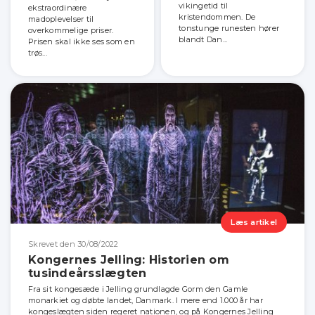
vikingetid til
ekstraordinære
kristendommen. De
madoplevelser til
tonstunge runesten hører
overkommelige priser.
blandt Dan...
Prisen skal ikke ses som en
trøs...
Læs artikel
Skrevet den 30/08/2022
Kongernes Jelling: Historien om
tusindeårsslægten
Fra sit kongesæde i Jelling grundlagde Gorm den Gamle
monarkiet og døbte landet, Danmark. I mere end 1.000 år har
kongeslægten siden regeret nationen, og på Kongernes Jelling