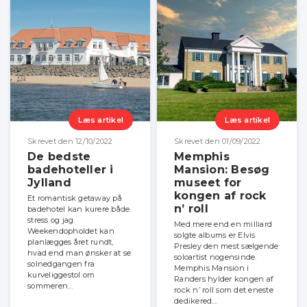
Læs artikel
Læs artikel
Skrevet den 12/10/2022
Skrevet den 01/09/2022
De bedste
Memphis
badehoteller i
Mansion: Besøg
Jylland
museet for
kongen af rock
Et romantisk getaway på
n’ roll
badehotel kan kurere både
stress og jag.
Med mere end en milliard
Weekendopholdet kan
solgte albums er Elvis
planlægges året rundt,
Presley den mest sælgende
hvad end man ønsker at se
soloartist nogensinde.
solnedgangen fra
Memphis Mansion i
kurveliggestol om
Randers hylder kongen af
sommeren...
rock n’ roll som det eneste
dedikered...