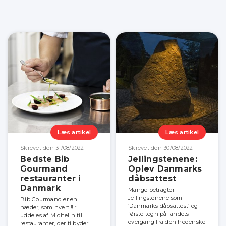
Læs artikel
Læs artikel
Skrevet den 31/08/2022
Skrevet den 30/08/2022
Bedste Bib
Jellingstenene:
Gourmand
Oplev Danmarks
restauranter i
dåbsattest
Danmark
Mange betragter
Jellingstenene som
Bib Gourmand er en
’Danmarks dåbsattest’ og
hæder, som hvert år
første tegn på landets
uddeles af Michelin til
overgang fra den hedenske
restauranter, der tilbyder