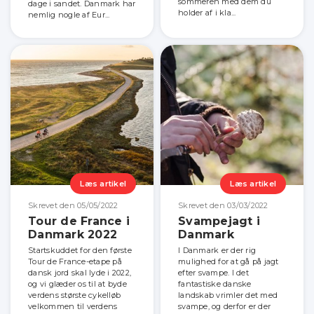
sommeren med dem du
dage i sandet. Danmark har
holder af i kla...
nemlig nogle af Eur...
Læs artikel
Læs artikel
Skrevet den 05/05/2022
Skrevet den 03/03/2022
Tour de France i
Svampejagt i
Danmark 2022
Danmark
Startskuddet for den første
I Danmark er der rig
Tour de France-etape på
mulighed for at gå på jagt
dansk jord skal lyde i 2022,
efter svampe. I det
og vi glæder os til at byde
fantastiske danske
verdens største cykelløb
landskab vrimler det med
velkommen til verdens
svampe, og derfor er der