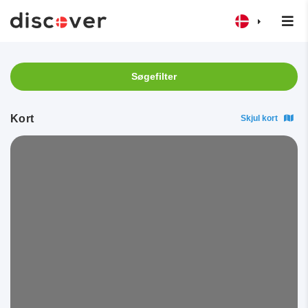
Søgefilter
Kort
Skjul kort