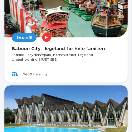
Se profil
Baboon City - legeland for hele familien
Familie, Forlystelsespark, Børneaktivitet, Legeland,
Underholdning, MUST SEE
7400 Herning