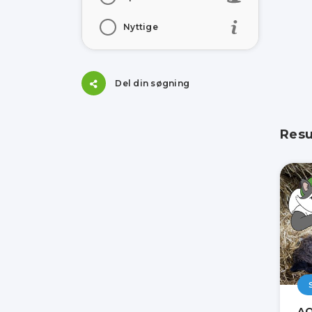
Nyttige
Del din søgning
Resu
AQ