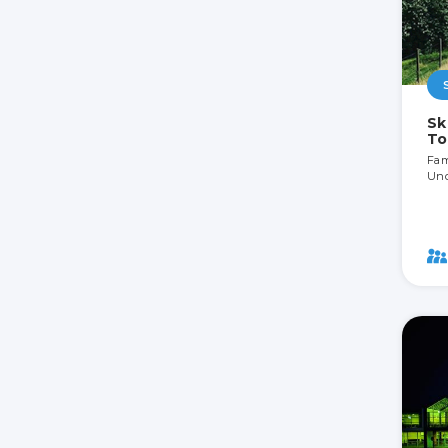
Sk
T
Fam
Und