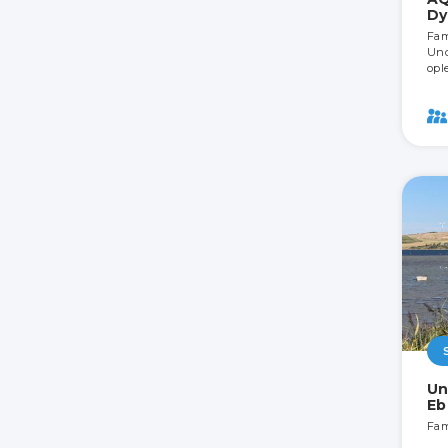
Dy
Fami
Und
opl
Un
Eb
Fam