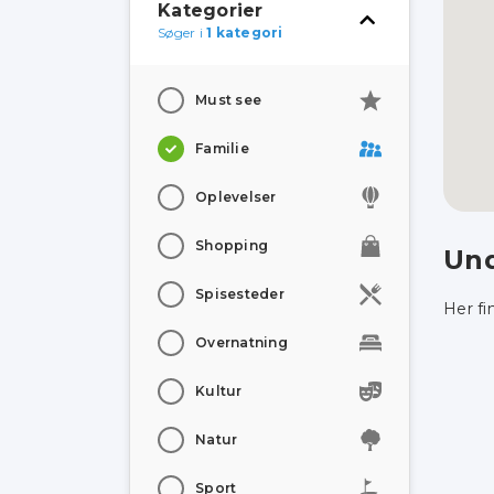
Kategorier
Søger i
1 kategori
Must see
Familie
Oplevelser
Shopping
Und
Spisesteder
Her fi
Overnatning
Kultur
Natur
Sport