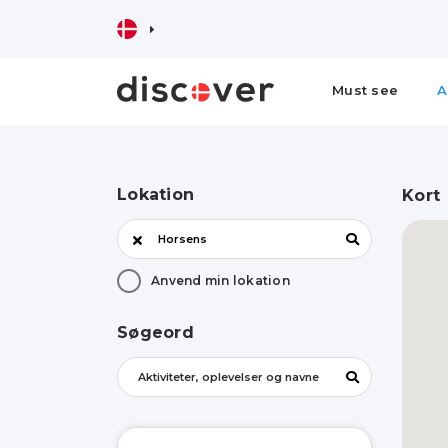
Must see
A
Lokation
Kort
Anvend min lokation
Søgeord