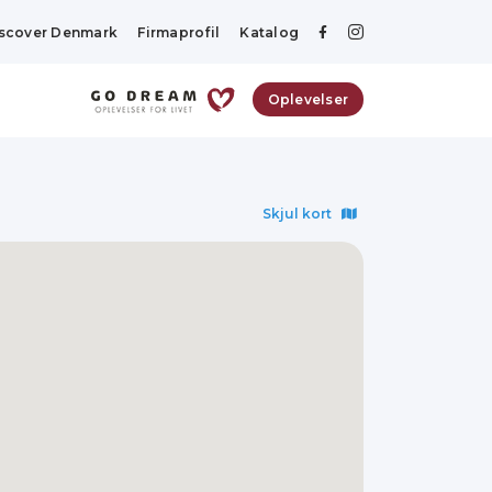
scover Denmark
Firmaprofil
Katalog
Oplevelser
Skjul kort