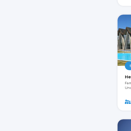
He
Fam
Und