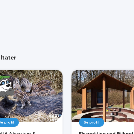
ltater
Se profil
Se profil
UA Akvarium &
Flyspotting ved Billund