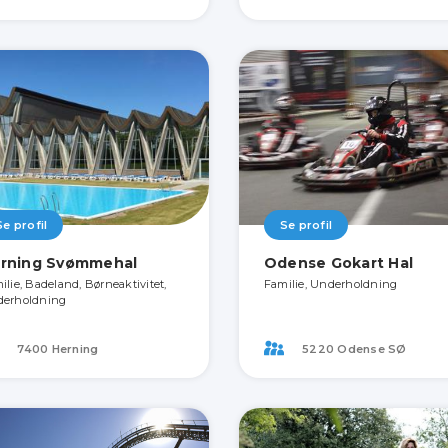
Se profil
Se profil
rning Svømmehal
Odense Gokart Hal
ilie, Badeland, Børneaktivitet,
Familie, Underholdning
erholdning
7400 Herning
5220 Odense SØ