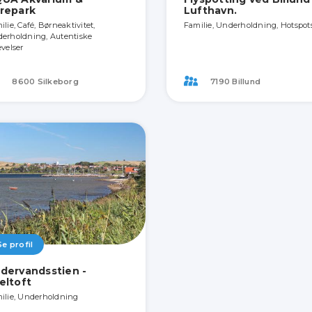
repark
Lufthavn.
lie, Café, Børneaktivitet,
Familie, Underholdning, Hotspot
erholdning, Autentiske
evelser
8600 Silkeborg
7190 Billund
Se profil
dervandsstien -
eltoft
ilie, Underholdning