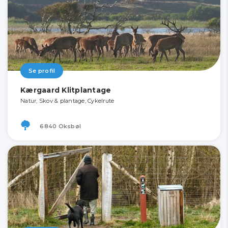
Se profil
Kærgaard Klitplantage
Natur, Skov & plantage, Cykelrute
6840 Oksbøl