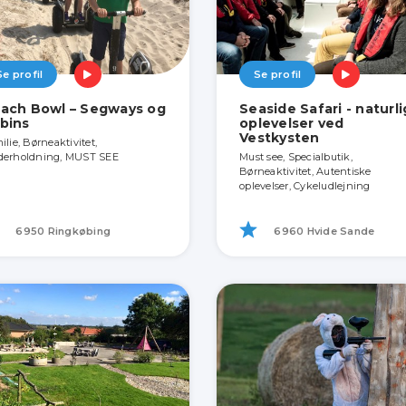
Se profil
Se profil
ach Bowl – Segways og
Seaside Safari - naturl
bins
oplevelser ved
Vestkysten
ilie, Børneaktivitet,
erholdning, MUST SEE
Must see, Specialbutik,
Børneaktivitet, Autentiske
oplevelser, Cykeludlejning
6950 Ringkøbing
6960 Hvide Sande