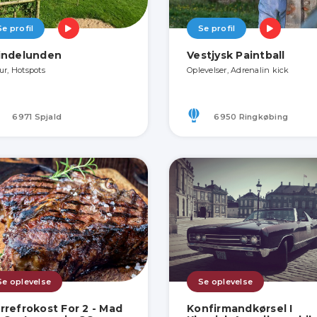
Se profil
Se profil
indelunden
Vestjysk Paintball
ur, Hotspots
Oplevelser, Adrenalin kick
6971 Spjald
6950 Ringkøbing
Se oplevelse
Se oplevelse
rrefrokost For 2 - Mad
Konfirmandkørsel I