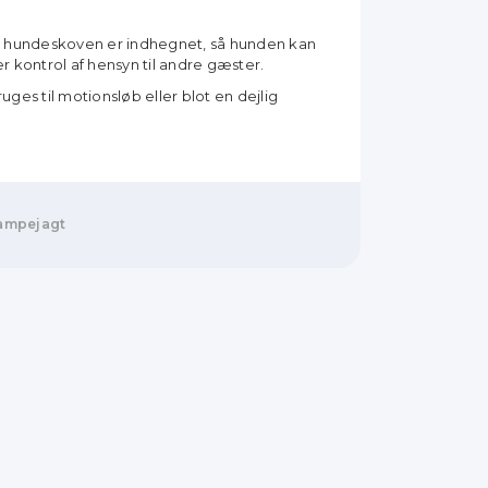
e hundeskoven er indhegnet, så hunden kan
r kontrol af hensyn til andre gæster.
ges til motionsløb eller blot en dejlig
vampejagt