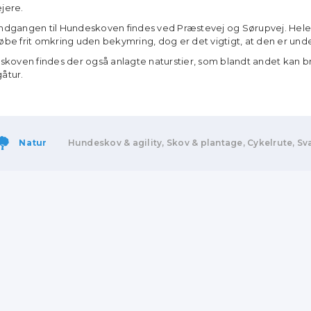
ejere.
Indgangen til Hundeskoven findes ved Præstevej og Sørupvej. Hel
løbe frit omkring uden bekymring, dog er det vigtigt, at den er unde
I skoven findes der også anlagte naturstier, som blandt andet kan bru
gåtur.
Natur
Hundeskov & agility, Skov & plantage, Cykelrute, S