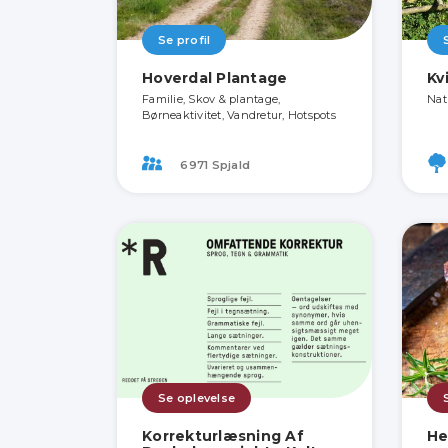
Se profil
Hoverdal Plantage
Kv
Familie, Skov & plantage,
Nat
Børneaktivitet, Vandretur, Hotspots
6971 Spjald
Se oplevelse
Korrekturlæsning Af
He