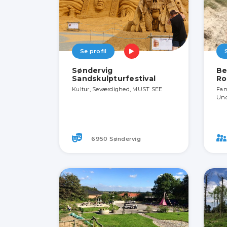
Se profil
Søndervig
Be
Sandskulpturfestival
Ro
Kultur, Seværdighed, MUST SEE
Fam
Und
6950 Søndervig