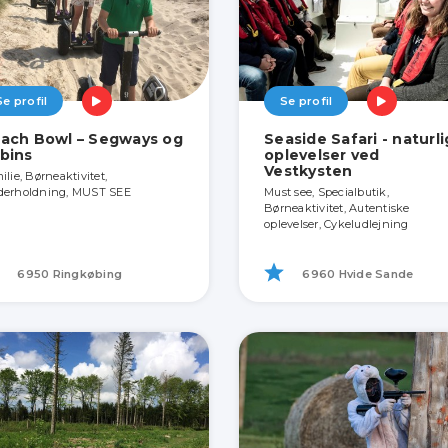
Se profil
Se profil
ach Bowl – Segways og
Seaside Safari - naturl
bins
oplevelser ved
Vestkysten
ilie, Børneaktivitet,
erholdning, MUST SEE
Must see, Specialbutik,
Børneaktivitet, Autentiske
oplevelser, Cykeludlejning
6950 Ringkøbing
6960 Hvide Sande