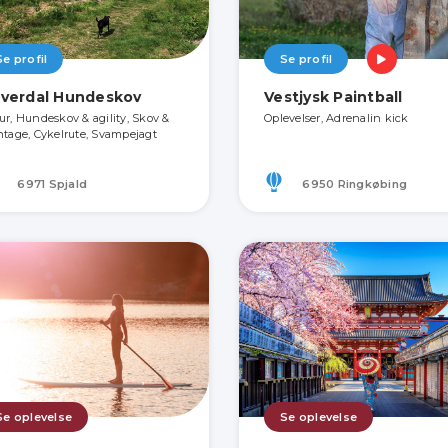
Se profil
Se profil
verdal Hundeskov
Vestjysk Paintball
ur, Hundeskov & agility, Skov &
Oplevelser, Adrenalin kick
ntage, Cykelrute, Svampejagt
6971 Spjald
6950 Ringkøbing
Se oplevelse
Se oplevelse