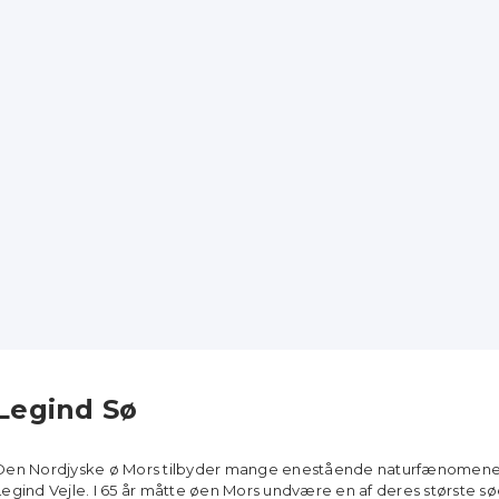
Legind Sø
Den Nordjyske ø Mors tilbyder mange enestående naturfænomener 
Legind Vejle. I 65 år måtte øen Mors undvære en af deres største søe