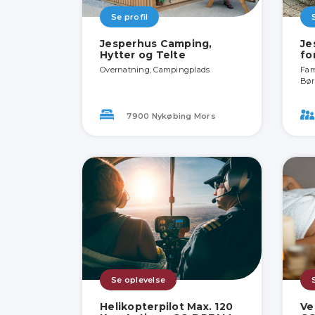
Se profil
Jesperhus Camping,
Je
Hytter og Telte
fo
Overnatning, Campingplads
Fami
Bør
7900 Nykøbing Mors
Se oplevelse
Helikopterpilot Max. 120
Ve