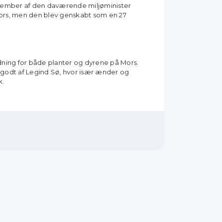
eptember af den daværende miljøminister
 Mors, men den blev genskabt som en 27
ning for både planter og dyrene på Mors.
r godt af Legind Sø, hvor især ænder og
k.