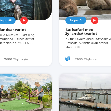
Se profil
Se profil
llandsakvariet
Sælsafari med
JyllandsAkvariet
ilie, Museum & udstilling,
ærdighed, Børneaktivitet,
Kultur, Seværdighed, Børneaktivi
erholdning, MUST SEE
Hotspots, Autentiske oplevelser,
MUST SEE
7680 Thyborøn
7680 Thyborøn