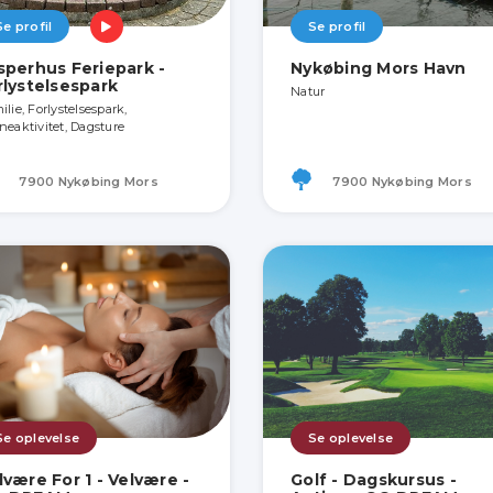
Se profil
Se profil
sperhus Feriepark -
Nykøbing Mors Havn
rlystelsespark
Natur
lie, Forlystelsespark,
neaktivitet, Dagsture
7900 Nykøbing Mors
7900 Nykøbing Mors
Se oplevelse
Se oplevelse
lvære For 1 - Velvære -
Golf - Dagskursus -