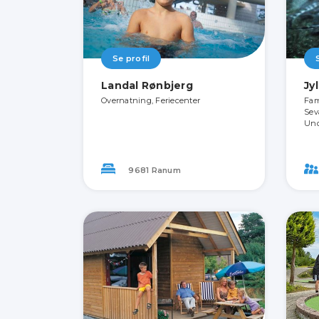
Se profil
Landal Rønbjerg
Jy
Overnatning, Feriecenter
Fam
Sev
Und
9681 Ranum