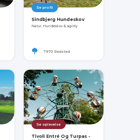
Se profil
Sindbjerg Hundeskov
Natur, Hundeskov & agility
7970 Redsted
Se oplevelse
Tivoli Entré Og Turpas -