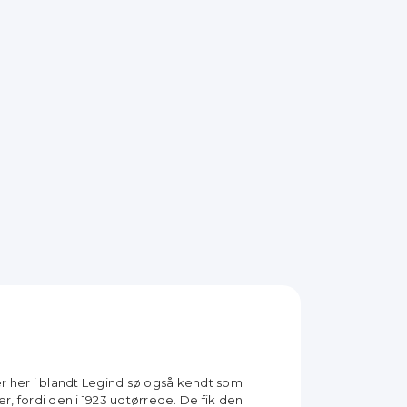
her i blandt Legind sø også kendt som
r, fordi den i 1923 udtørrede. De fik den