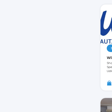
Wi
Sho
Spe
Udl