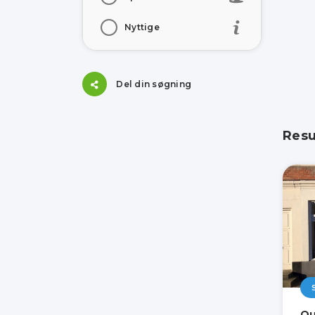
Nyttige
Del din søgning
Resu
Ou