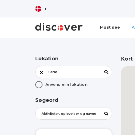
Must see
A
Lokation
Kort
Anvend min lokation
Søgeord