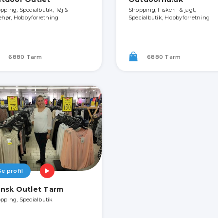
pping, Specialbutik, Tøj &
Shopping, Fiskeri- & jagt,
behør, Hobbyforretning
Specialbutik, Hobbyforretning
6880 Tarm
6880 Tarm
Se profil
nsk Outlet Tarm
pping, Specialbutik