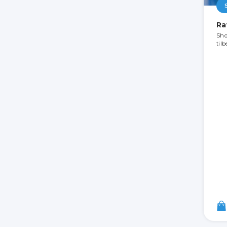
Ra
Sho
til