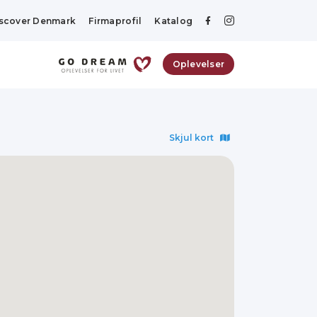
scover Denmark
Firmaprofil
Katalog
Oplevelser
Skjul kort