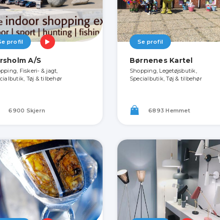
Se profil
Se profil
rsholm A/S
Børnenes Kartel
pping, Fiskeri- & jagt,
Shopping, Legetøjsbutik,
ialbutik, Tøj & tilbehør
Specialbutik, Tøj & tilbehør
6900 Skjern
6893 Hemmet