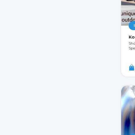
Ko
Sho
Spec