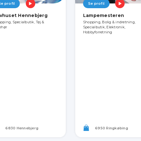
Se profil
Se profil
vhuset Hennebjerg
Lampemesteren
pping, Specialbutik, Tøj &
Shopping, Bolig & indretning,
behør
Specialbutik, Elektronik,
Hobbyforretning
6830 Hennebjerg
6950 Ringkøbing