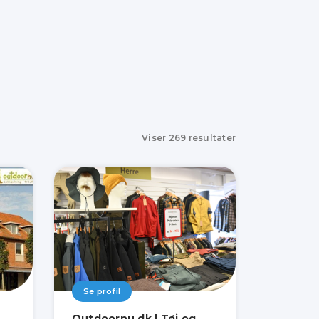
Viser
269
resultater
Se profil
Outdoornu.dk | Tøj og