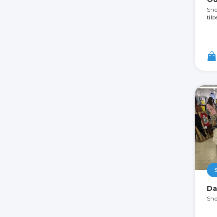
Sho
til
Da
Sho