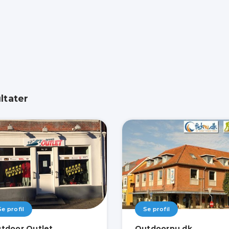
ltater
Se profil
Se profil
tdoor Outlet
Outdoornu.dk