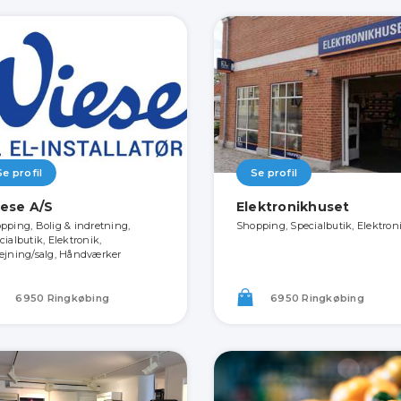
Se profil
Se profil
ese A/S
Elektronikhuset
pping, Bolig & indretning,
Shopping, Specialbutik, Elektron
cialbutik, Elektronik,
ejning/salg, Håndværker
6950 Ringkøbing
6950 Ringkøbing