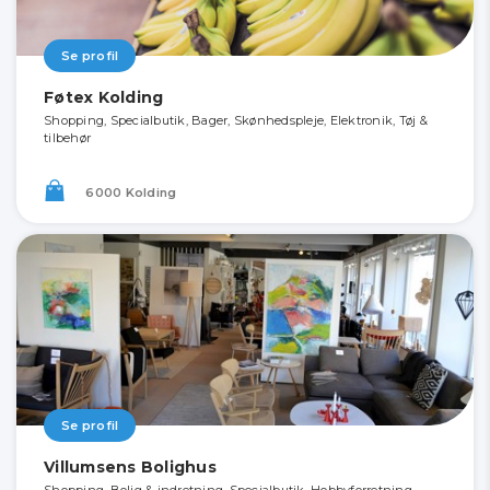
Se profil
Føtex Kolding
Shopping, Specialbutik, Bager, Skønhedspleje, Elektronik, Tøj &
tilbehør
6000 Kolding
Se profil
Villumsens Bolighus