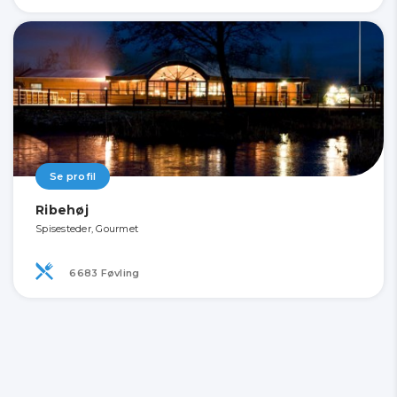
Se profil
Ribehøj
Spisesteder, Gourmet
6683 Føvling