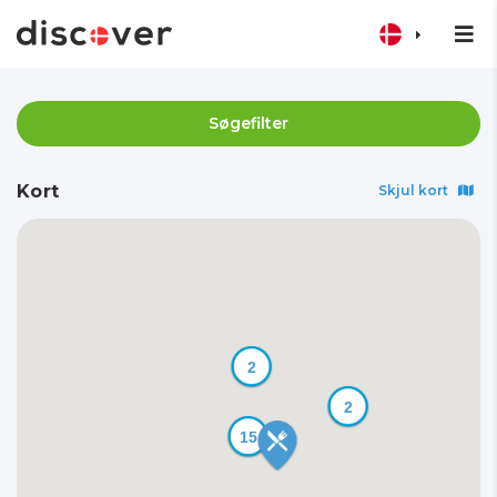
Søgefilter
Kort
Skjul kort
2
2
15