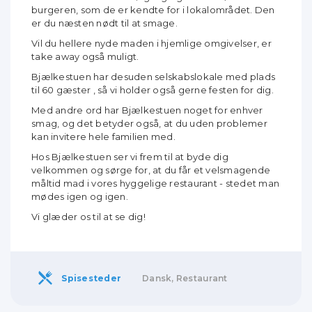
burgeren, som de er kendte for i lokalområdet. Den
er du næsten nødt til at smage.
Vil du hellere nyde maden i hjemlige omgivelser, er
take away også muligt.
Bjælkestuen har desuden selskabslokale med plads
til 60 gæster , så vi holder også gerne festen for dig.
Med andre ord har Bjælkestuen noget for enhver
smag, og det betyder også, at du uden problemer
kan invitere hele familien med.
Hos Bjælkestuen ser vi frem til at byde dig
velkommen og sørge for, at du får et velsmagende
måltid mad i vores hyggelige restaurant - ste
det man
mødes igen og igen.
Vi glæder os til at se dig!
Spisesteder
Dansk, Restaurant