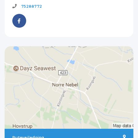
75288772
Rutevejledning