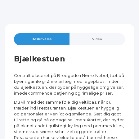
Beskrivelse
Video
Bjælkestuen
Centralt placeret på Bredgade i Nørre Nebel, tæt på
byens gamle grønne anlæg med legeplads, finder
du Bjælkestuen, der byder på hyggelige omgivelser,
imødekommende betjening og rimelige priser.
Du vil med det samme føle dig veltilpas, når du
træder ind i restauranten. Bjælkestuen er hyggelig,
og personalet er venligt og smilende. Sæt dig godt
til rette og gå på opdagelse i menukortet, der byder
på blandt andet grillstegt kylling med pommes frites,
stjerneskud, wienerschnitzel og gode bøffer.
Restauranten har selvfølgelig også bacon/cheese