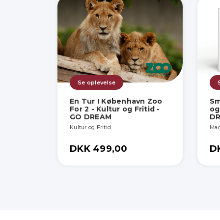
Se oplevelse
En Tur I København Zoo
Sm
For 2 - Kultur og Fritid -
og
GO DREAM
D
Kultur og Fritid
Mad
DKK 499,00
D