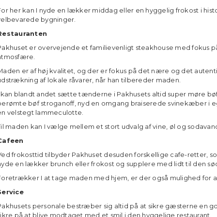
For her kan I nyde en lækker middag eller en hyggelig frokost i hist
velbevarede bygninger.
Restauranten
Pakhuset er overvejende et familievenligt steakhouse med fokus
atmosfære.
Maden er af høj kvalitet, og der er fokus på det nære og det autenti
udstrækning af lokale råvarer, når han tilbereder maden.
I kan blandt andet sætte tænderne i Pakhusets altid super møre bøf
berømte bøf stroganoff, nyd en omgang braiserede svinekæber i 
en velstegt lammeculotte.
Til maden kan I vælge mellem et stort udvalg af vine, øl og sodavan
Cafeen
Ved frokosttid tilbyder Pakhuset desuden forskellige cafe-retter, s
nyde en lækker brunch eller frokost og supplere med lidt til den sø
Foretrækker I at tage maden med hjem, er der også mulighed for a
Service
Pakhusets personale bestræber sig altid på at sikre gæsterne en go
sikre på at blive modtaget med et smil i den hyggelige restaurant.