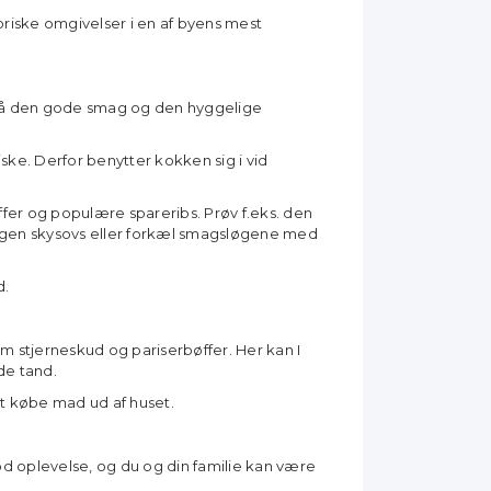
oriske omgivelser i en af byens mest
 på den gode smag og den hyggelige
ske. Derfor benytter kokken sig i vid
fer og populære spareribs. Prøv f.eks. den
egen skysovs eller forkæl smagsløgene med
d.
om stjerneskud og pariserbøffer. Her kan I
de tand.
t købe mad ud af huset.
d oplevelse, og du og din familie kan være