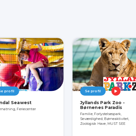
Se profil
Se profil
ndal Seawest
Jyllands Park Zoo -
Børnenes Paradis
rnatning, Feriecenter
Familie, Forlystelsespark,
Seværdighed, Børneaktivitet,
Zoologisk Have, MUST SEE