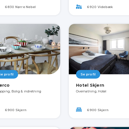
6830 Nørre Nebel
6920 Videbæk
Se profil
Se profil
erco
Hotel Skjern
pping, Bolig & indretning
Overnatning, Hotel
6900 Skjern
6900 Skjern