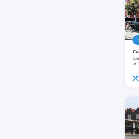
Ca
Spis
vaf