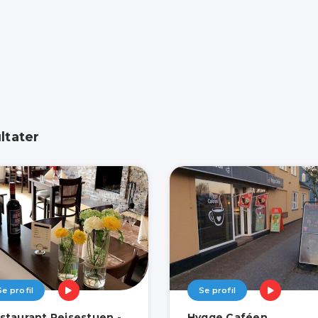
ltater
Se profil
Se profil
staurant Pejsestuen -
Hygge Caféen