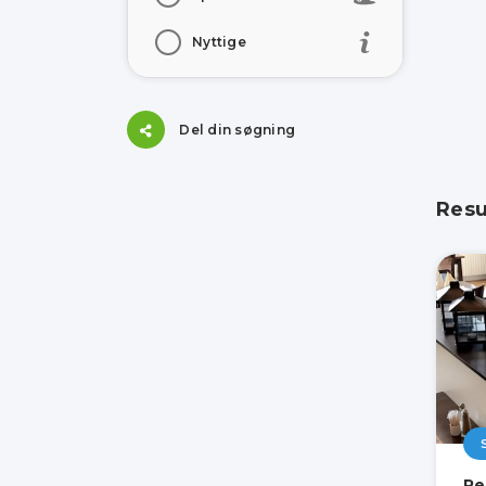
Nyttige
Del din søgning
Resu
Re