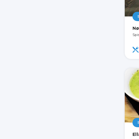
Nø
Spi
El