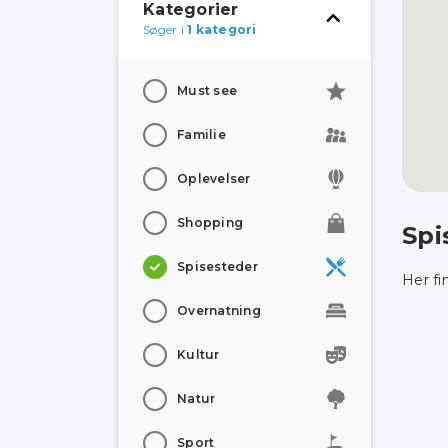
Kategorier
Søger i
1 kategori
Must see
Familie
Oplevelser
Shopping
Spi
Spisesteder
Her fi
Overnatning
Kultur
Natur
Sport