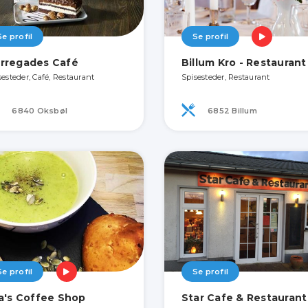
Se profil
Se profil
rregades Café
Billum Kro - Restaurant
sesteder, Café, Restaurant
Spisesteder, Restaurant
6840 Oksbøl
6852 Billum
Se profil
Se profil
la's Coffee Shop
Star Cafe & Restaurant