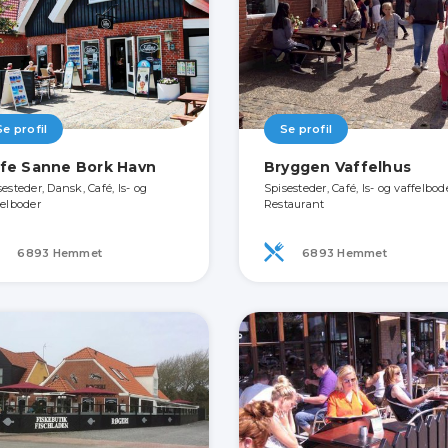
Se profil
Se profil
fe Sanne Bork Havn
Bryggen Vaffelhus
esteder, Dansk, Café, Is- og
Spisesteder, Café, Is- og vaffelbod
felboder
Restaurant
6893 Hemmet
6893 Hemmet