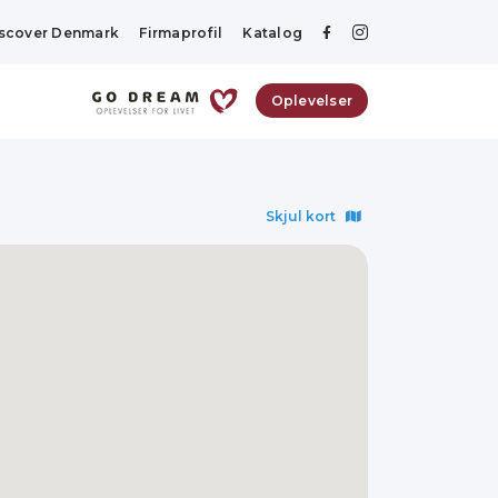
scover Denmark
Firmaprofil
Katalog
Oplevelser
Skjul kort