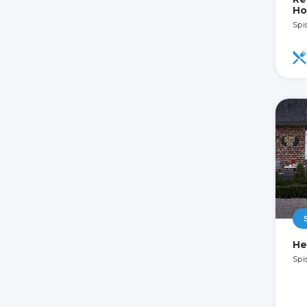
Ho
Spi
He
Spi