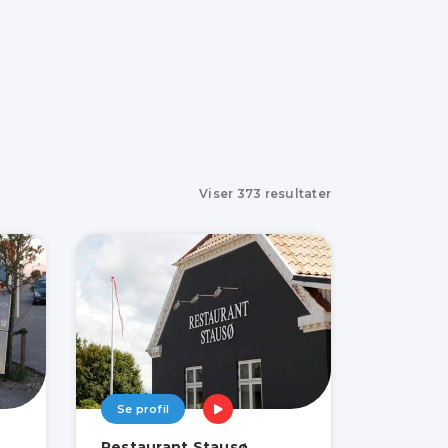
Viser
373
resultater
Se profil
Restaurant Stausø