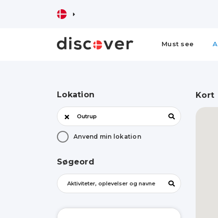
Must see
A
Lokation
Kort
Anvend min lokation
Søgeord