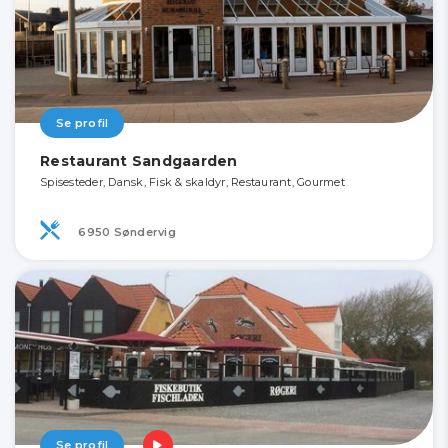
Se profil
Restaurant Sandgaarden
Spisesteder, Dansk, Fisk & skaldyr, Restaurant, Gourmet
6950 Søndervig
Se profil