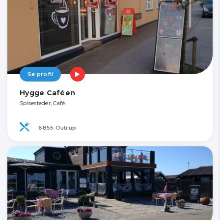
Se profil
Hygge Caféen
Spisesteder, Café
6855 Outrup