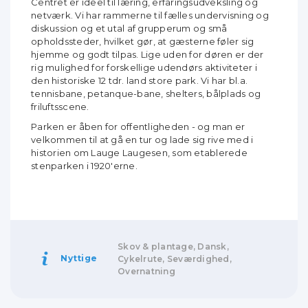
Centret er ideel til læring, erfaringsudveksling og
netværk. Vi har rammerne til fælles undervisning og
diskussion og et utal af grupperum og små
opholdssteder, hvilket gør, at gæsterne føler sig
hjemme og godt tilpas. Lige uden for døren er der
rig mulighed for forskellige udendørs aktiviteter i
den historiske 12 tdr. land store park. Vi har bl.a.
tennisbane, petanque-bane, shelters, bålplads og
friluftsscene.
Parken er åben for offentligheden - og man er
velkommen til at gå en tur og lade sig rive med i
historien om Lauge Laugesen, som etablerede
stenparken i 1920'erne.
Skov & plantage, Dansk,
Nyttige
Cykelrute, Seværdighed,
Overnatning