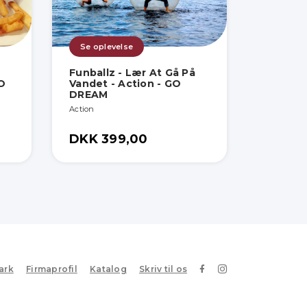
Se oplevelse
Funballz - Lær At Gå På
O
Vandet - Action - GO
DREAM
Action
DKK 399,00
ark
Firmaprofil
Katalog
Skriv til os