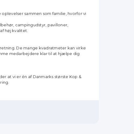
de oplevelser sammen som familie,
hvorfor vi
ilbehør, campingudstyr, pavilloner,
 høj kvalitet.
rretning. De mange
kvadratmeter kan virke
somme
medarbejdere klar til at hjælpe dig
der at vi er én af Danmarks
største Kop &
ring.