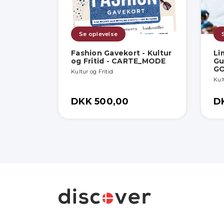
Se oplevelse
Fashion Gavekort - Kultur
Li
og Fritid - CARTE_MODE
Gu
G
Kultur og Fritid
Kult
DKK 500,00
D