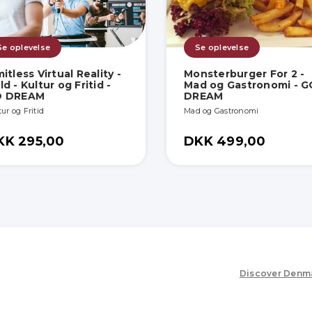
Se oplevelse
Se oplevelse
mitless Virtual Reality -
Monsterburger For 2 -
ld - Kultur og Fritid -
Mad og Gastronomi - G
O DREAM
DREAM
ur og Fritid
Mad og Gastronomi
KK 295,00
DKK 499,00
Discover Denm