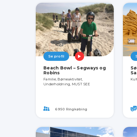
Se profil
Beach Bowl – Segways og
Sø
Robins
Sa
Familie, Børneaktivitet,
Kul
Underholdning, MUST SEE
6950 Ringkøbing