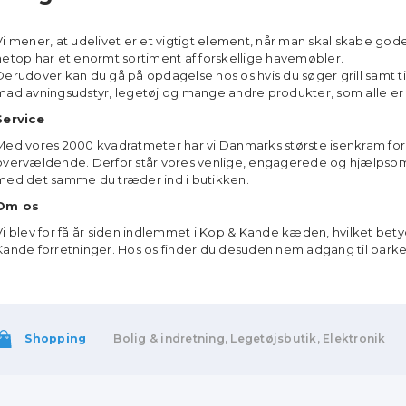
Vi mener, at udelivet er et vigtigt element, når man skal skabe go
netop har et enormt sortiment af forskellige havemøbler.
Derudover kan du gå på
opdagelse hos os hvis du søger grill samt t
madlavningsudstyr,
legetøj og mange andre produkter, som alle er af
Service
Med vores 2000 kvadratmeter har vi Danmarks største isenkram fo
overvældende. Derfor står vores venlige, engagerede og hjælp
med det samme du træder ind i butikken.
Om os
Vi blev for få år siden indlemmet i Kop & Kande kæden, hvilket bety
Kande forretninger. Hos os finder du desuden nem adgang til parke
Shopping
Bolig & indretning, Legetøjsbutik, Elektronik