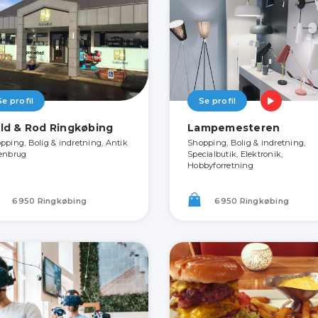
Se profil
Se profil
ld & Rod Ringkøbing
Lampemesteren
pping, Bolig & indretning, Antik
Shopping, Bolig & indretning,
enbrug
Specialbutik, Elektronik,
Hobbyforretning
6950 Ringkøbing
6950 Ringkøbing