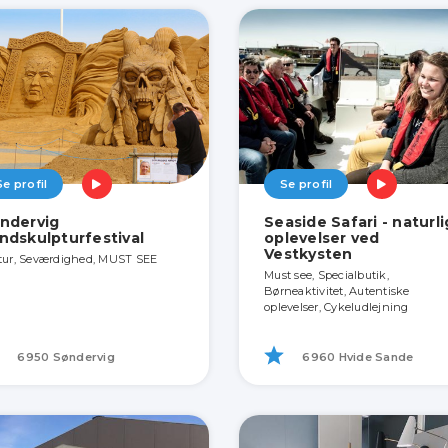
Se profil
Se profil
ndervig
Seaside Safari - naturl
ndskulpturfestival
oplevelser ved
Vestkysten
tur, Seværdighed, MUST SEE
Must see, Specialbutik,
Børneaktivitet, Autentiske
oplevelser, Cykeludlejning
6950 Søndervig
6960 Hvide Sande