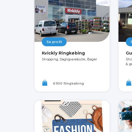
Se profil
Kvickly Ringkøbing
Gu
Shopping, Dagligvarebutik, Bager
Sho
& g
6950 Ringkøbing