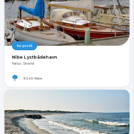
Se profil
Nibe Lystbådehavn
Natur, Strand
9240 Nibe