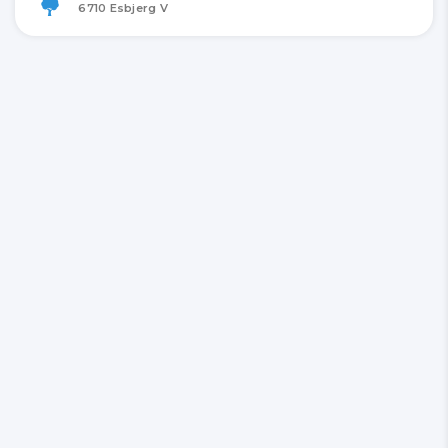
6710 Esbjerg V