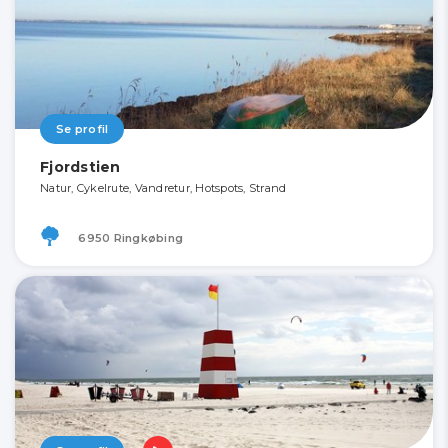
Se profil
Fjordstien
Natur, Cykelrute, Vandretur, Hotspots, Strand
6950 Ringkøbing