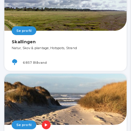
Se profil
Skallingen
Natur, Skov & plantage, Hotspots, Strand
6857 Blåvand
Se profil