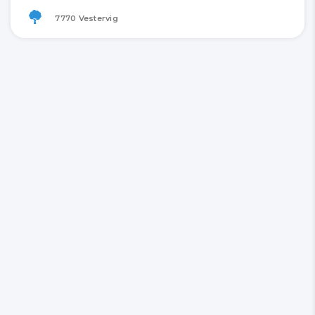
7770 Vestervig