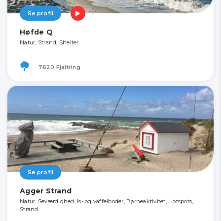
Se profil
Høfde Q
Natur, Strand, Shelter
7620 Fjaltring
Se profil
Agger Strand
Natur, Seværdighed, Is- og vaffelboder, Børneaktivitet, Hotspots,
Strand