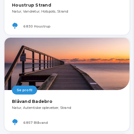
Houstrup Strand
Natur, Vandretur, Hotspots, Strand
6830 Houstrup
Se profil
Blåvand Badebro
Natur, Autentiske oplevelser, Strand
6857 Blåvand