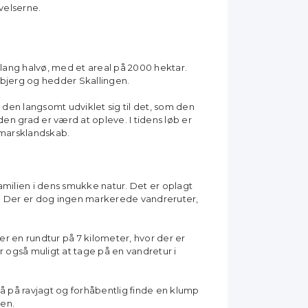
elserne.
ang halvø, med et areal på 2000 hektar.
sbjerg og hedder Skallingen.
 den langsomt udviklet sig til det, som den
den grad er værd at opleve. I tidens løb er
 marsklandskab.
amilien i dens smukke natur. Det er oplagt
r. Der er dog ingen markerede vandreruter,
er en rundtur på 7 kilometer, hvor der er
r også muligt at tage på en vandretur i
å på ravjagt og forhåbentlig finde en klump
den.