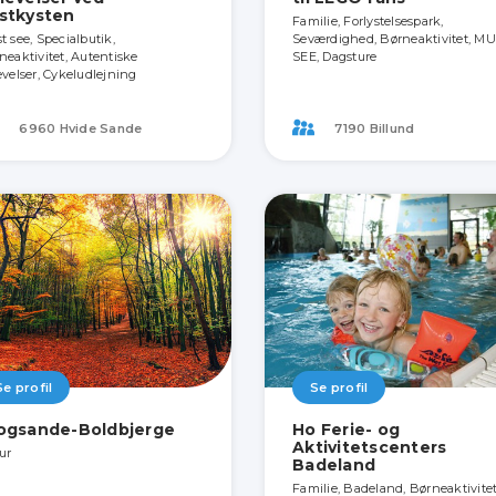
stkysten
Familie, Forlystelsespark,
t see, Specialbutik,
Seværdighed, Børneaktivitet, M
neaktivitet, Autentiske
SEE, Dagsture
evelser, Cykeludlejning
6960 Hvide Sande
7190 Billund
Se profil
Se profil
ogsande-Boldbjerge
Ho Ferie- og
Aktivitetscenters
ur
Badeland
Familie, Badeland, Børneaktivitet