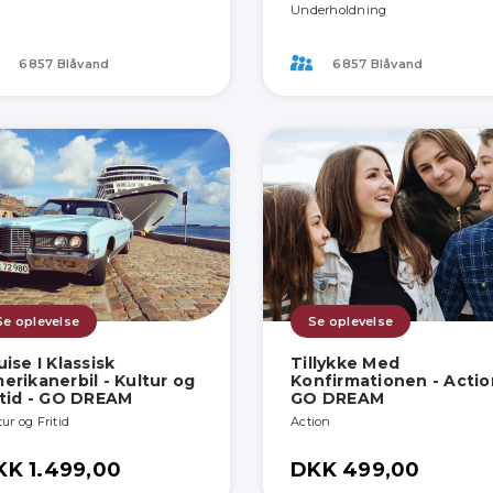
Underholdning
6857 Blåvand
6857 Blåvand
Se oplevelse
Se oplevelse
uise I Klassisk
Tillykke Med
erikanerbil - Kultur og
Konfirmationen - Actio
itid - GO DREAM
GO DREAM
ur og Fritid
Action
KK 1.499,00
DKK 499,00