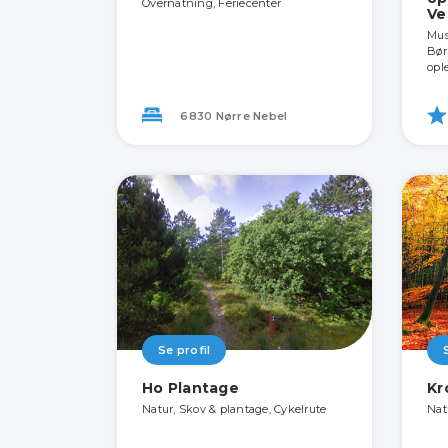
Overnatning, Feriecenter
Ve
Mus
Bør
opl
6830 Nørre Nebel
Se profil
Ho Plantage
Kr
Natur, Skov & plantage, Cykelrute
Nat