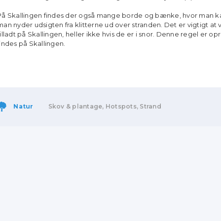
På Skallingen findes der også mange borde og bænke, hvor man 
man nyder udsigten fra klitterne ud over stranden. Det er vigtigt 
tilladt på Skallingen, heller ikke hvis de er i snor. Denne regel er opr
findes på Skallingen.
Natur
Skov & plantage, Hotspots, Strand