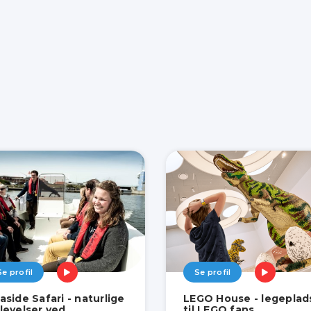
Se profil
Se profil
aside Safari - naturlige
LEGO House - legeplad
levelser ved
til LEGO fans