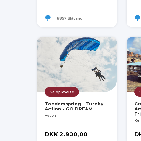
6857 Blåvand
Se oplevelse
Tandemspring - Tureby -
Cr
Action - GO DREAM
Am
Fr
Action
Kult
DKK 2.900,00
D