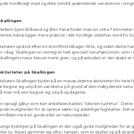
nyde medbragt mad og ikke mindst spændende vandreture i omgiv
Skallingen
Mellem byen Blåvand og Øen Fanø finder man en cirka 7 kilometer l
Denne halvø ligger mere præcist i det nordlige Vadehav nord for E
Halvøen opstod efter en stormflod tilbage i 1634, og siden dette har
er i dag. Skallingen er nemlig et helt specielt naturfænomen, som i 
Skallingens natur blevet mere grøn, og på østsiden er der skabt et
Aktiviteter på Skallingen
Halvøen Skallingen byder på en masse skønne aktiviteter for hele f
at begive sig ud på en vandretur på grund af den indbydende natu
så man må selv begive sig ud på opdagelse.
En oplagt gåtur som kan anbefales kaldes ”Sibirien tur/retur”. Dette 
gode muligheder for at opleve sæler og adskillige fuglearter. Det e
området med en guide eller en naturvejleder.
Langs kystlinjen på Skallingen er der også gode muligheder for at g
eller to. Ravet gemmer sig ofte i tangen, som er skyllet op på stran