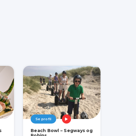
Se profil
s
Beach Bowl – Segways og
Robins