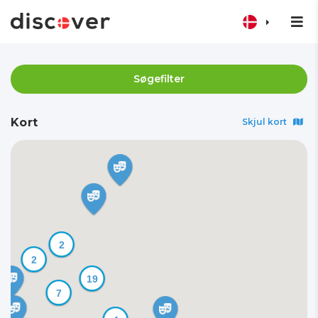
Søgefilter
Kort
Skjul kort
2
2
19
7