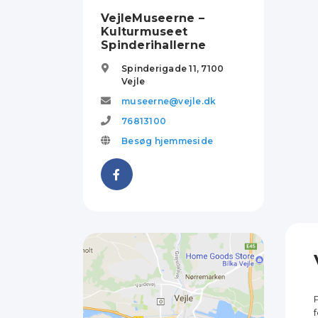
VejleMuseerne –
Kulturmuseet
Spinderihallerne
Spinderigade 11,
7100
Vejle
museerne@vejle.dk
76813100
Besøg hjemmeside