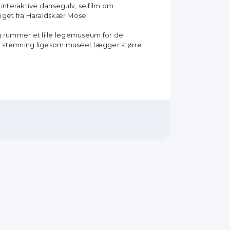
nteraktive dansegulv, se film om
iget fra Haraldskær Mose.
og rummer et lille legemuseum for de
 og stemning ligesom museet lægger større