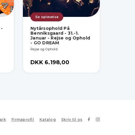
Se oplevelse
 -
Nytårsophold På
Benniksgaard - 31.-1.
Januar - Rejse og Ophold
- GO DREAM
Rejse og Ophold
DKK 6.198,00
ark
Firmaprofil
Katalog
Skriv til os