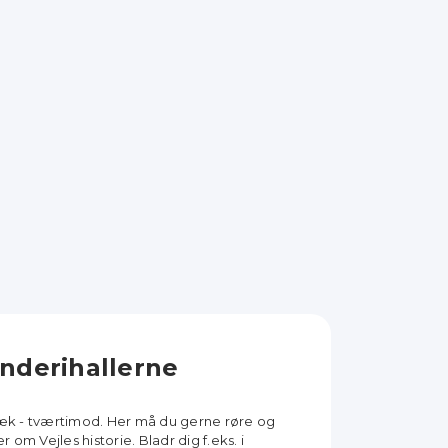
nderihallerne
væk - tværtimod. Her må du gerne røre og
om Vejles historie. Bladr dig f.eks. i