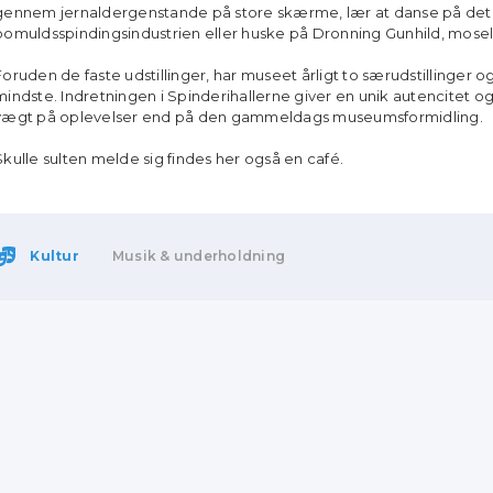
gennem jernaldergenstande på store skærme, lær at danse på det i
bomuldsspindingsindustrien eller huske på Dronning Gunhild, mosel
Foruden de faste udstillinger, har museet årligt to særudstillinger 
mindste. Indretningen i Spinderihallerne giver en unik autencitet
vægt på oplevelser end på den gammeldags museumsformidling.
Skulle sulten melde sig findes her også en café.
Kultur
Musik & underholdning