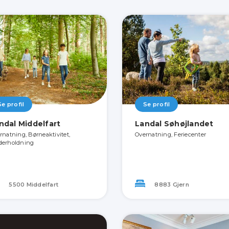
Se profil
Se profil
ndal Middelfart
Landal Søhøjlandet
rnatning, Børneaktivitet,
Overnatning, Feriecenter
erholdning
5500 Middelfart
8883 Gjern