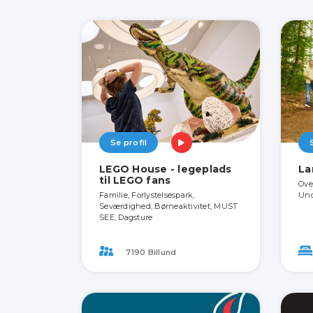
Se profil
LEGO House - legeplads
La
til LEGO fans
Ove
Familie, Forlystelsespark,
Und
Seværdighed, Børneaktivitet, MUST
SEE, Dagsture
7190 Billund