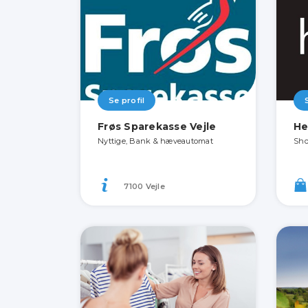
Se profil
Frøs Sparekasse Vejle
He
Nyttige, Bank & hæveautomat
Sho
7100 Vejle