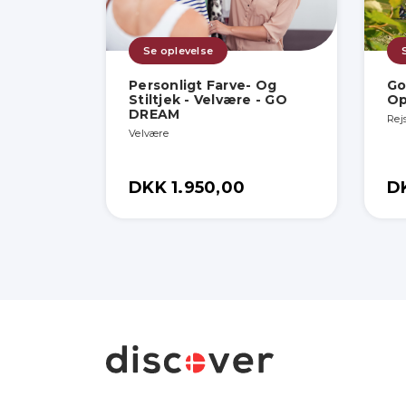
Se oplevelse
Personligt Farve- Og
Go
Stiltjek - Velvære - GO
Op
DREAM
Rej
Velvære
DKK 1.950,00
D