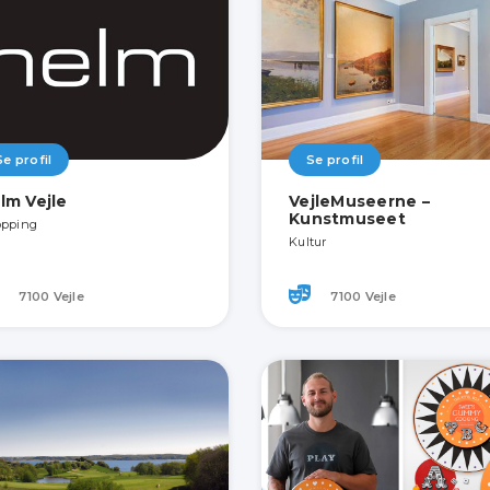
Se profil
Se profil
lm Vejle
VejleMuseerne –
Kunstmuseet
pping
Kultur
7100 Vejle
7100 Vejle