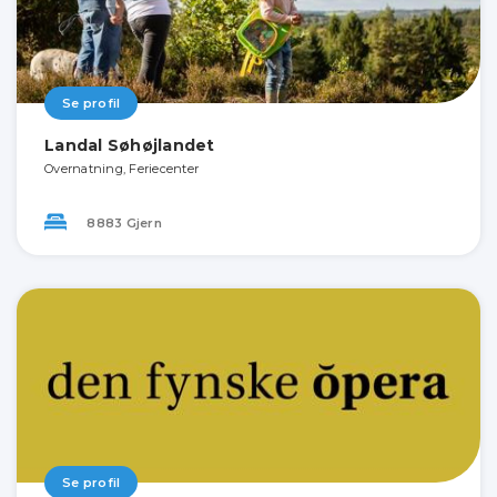
Se profil
Landal Søhøjlandet
Overnatning, Feriecenter
8883 Gjern
Se profil