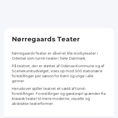
Nørregaards Teater
Nørregaards Teater er såvel et lille storbyteater i
Odense som turné-teater i hele Danmark.
På teatret, der er støttet af Odense Kommune og af
Scenekunstudvalget, vises op mod 300 stationære
forestillinger per sæson for børn og unge i alle
genrer.
Herudover spiller teatret et væld af turné-
forestillinger. Forestillinger og gæstespil spænder fra
klassisk teater til mere moderne, visuelle og
abstrakte teaterformer.