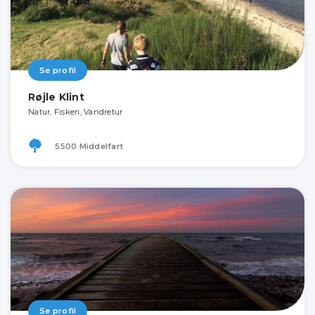
Se profil
Røjle Klint
Natur, Fiskeri, Vandretur
5500 Middelfart
Se profil