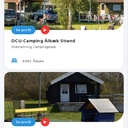
Se profil
DCU-Camping Ålbæk Strand
Overnatning, Campingplads
9982 Ålbæk
Se profil