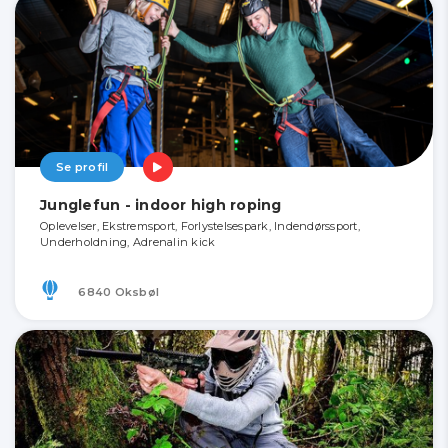
Se profil
Junglefun - indoor high roping
Oplevelser, Ekstremsport, Forlystelsespark, Indendørssport,
Underholdning, Adrenalin kick
6840 Oksbøl