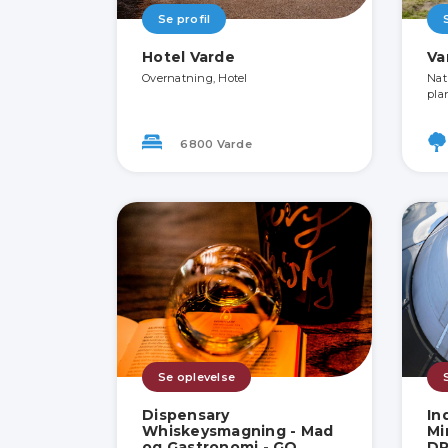
Se profil
Hotel Varde
Va
Overnatning, Hotel
Nat
pla
6800 Varde
Se oplevelse
Dispensary
In
Whiskeysmagning - Mad
Mi
og Gastronomi - GO
D