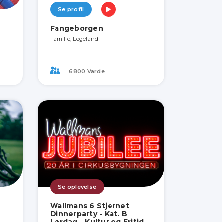
Se profil
Fangeborgen
Familie, Legeland
6800 Varde
Se oplevelse
Wallmans 6 Stjernet
Dinnerparty - Kat. B
Lørdag - Kultur og Fritid -