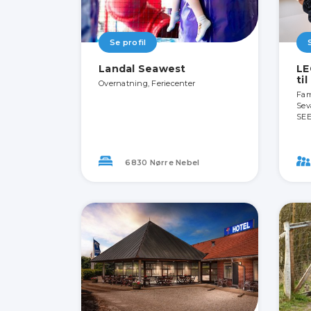
Se profil
Landal Seawest
LE
ti
Overnatning, Feriecenter
Fami
Sev
SEE
6830 Nørre Nebel