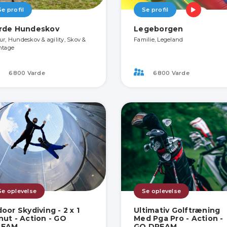
Se profil
Se profil
rde Hundeskov
Legeborgen
ur, Hundeskov & agility, Skov &
Familie, Legeland
ntage
6800 Varde
6800 Varde
Se oplevelse
Se oplevelse
door Skydiving - 2 x 1
Ultimativ Golftræning
nut - Action - GO
Med Pga Pro - Action -
REAM
GO DREAM