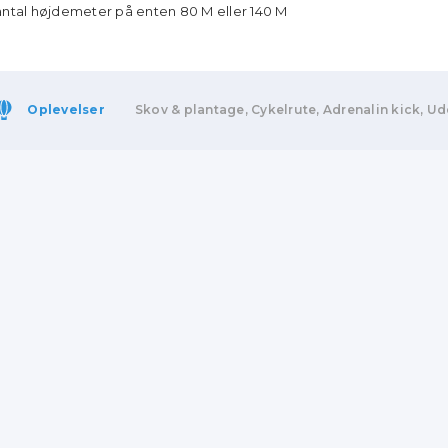
antal højdemeter på enten 80 M eller 140 M
Oplevelser
Skov & plantage, Cykelrute, Adrenalin kick, U