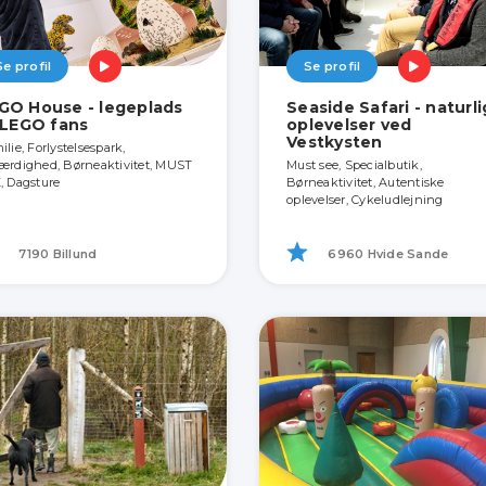
Se profil
Se profil
GO House - legeplads
Seaside Safari - naturl
l LEGO fans
oplevelser ved
Vestkysten
lie, Forlystelsespark,
ærdighed, Børneaktivitet, MUST
Must see, Specialbutik,
, Dagsture
Børneaktivitet, Autentiske
oplevelser, Cykeludlejning
7190 Billund
6960 Hvide Sande