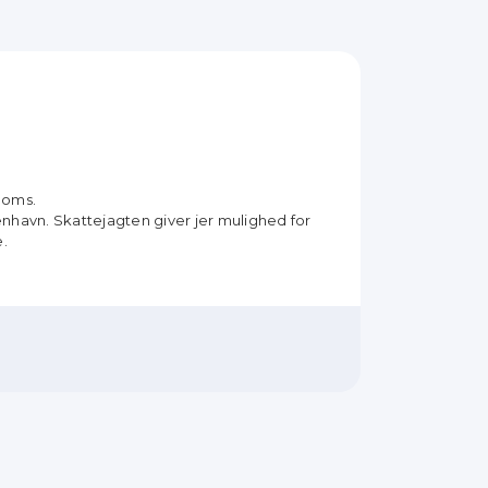
rooms.
enhavn. Skattejagten giver jer mulighed for
e.