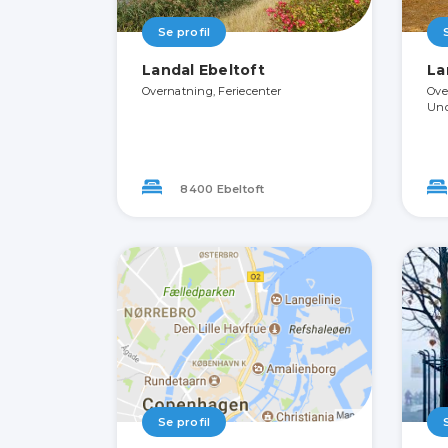
Se profil
Landal Ebeltoft
La
Overnatning, Feriecenter
Ove
Und
8400 Ebeltoft
Se profil