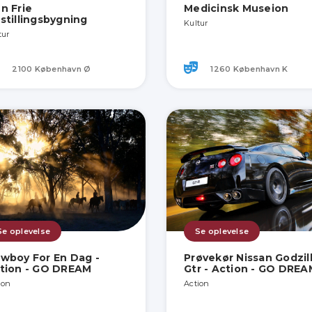
n Frie
Medicinsk Museion
stillingsbygning
Kultur
tur
2100 København Ø
1260 København K
Se oplevelse
Se oplevelse
wboy For En Dag -
Prøvekør Nissan Godzil
tion - GO DREAM
Gtr - Action - GO DREA
ion
Action