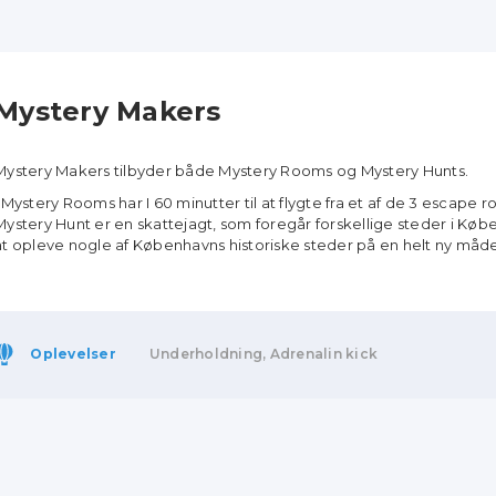
Mystery Makers
Mystery Makers tilbyder både Mystery Rooms og Mystery Hunts.
I Mystery Rooms har I 60 minutter til at flygte fra et af de 3 escape 
Mystery Hunt er en skattejagt, som foregår forskellige steder i Køb
at opleve nogle af Københavns historiske steder på en helt ny måd
Oplevelser
Underholdning, Adrenalin kick