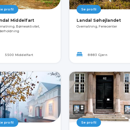
Se profil
Se profil
ndal Middelfart
Landal Søhøjlandet
rnatning, Børneaktivitet,
Overnatning, Feriecenter
erholdning
5500 Middelfart
8883 Gjern
Se profil
Se profil