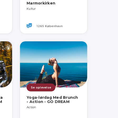
Marmorkirken
Kultur
1265 København
Se oplevelse
la
Yoga-lørdag Med Brunch
M
- Action - GO DREAM
Action