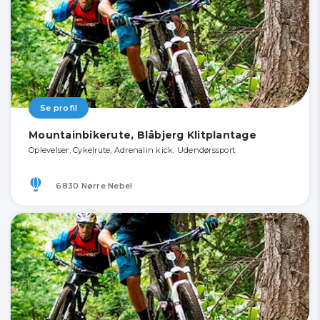
Se profil
Mountainbikerute, Blåbjerg Klitplantage
Oplevelser, Cykelrute, Adrenalin kick, Udendørssport
6830 Nørre Nebel