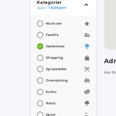
Kategorier
Søger i
1 kategori
Must see
Familie
Oplevelser
Shopping
Adr
Spisesteder
Her fi
Overnatning
Kultur
Natur
Sport