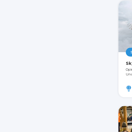
Sk
Opl
Und