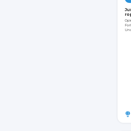
Ju
ro
Opl
For
Und