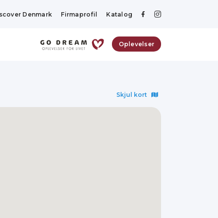
scover Denmark
Firmaprofil
Katalog
Oplevelser
Skjul kort