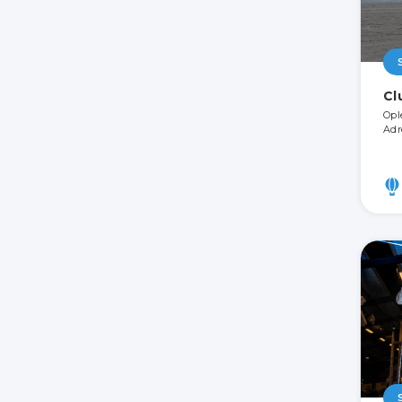
Cl
Opl
Adr