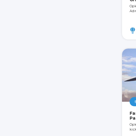
Opl
Adr
Fa
Pa
Opl
kic