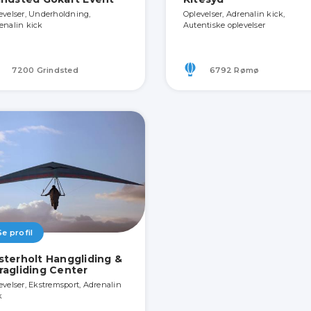
evelser, Underholdning,
Oplevelser, Adrenalin kick,
enalin kick
Autentiske oplevelser
7200 Grindsted
6792 Rømø
Se profil
sterholt Hanggliding &
ragliding Center
evelser, Ekstremsport, Adrenalin
k