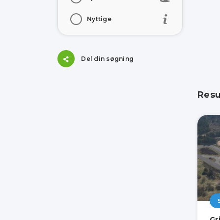
Nyttige
Del din søgning
Resu
Gr