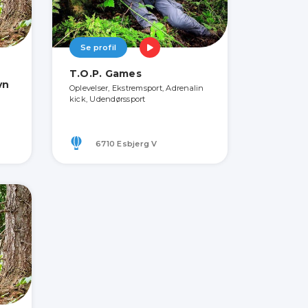
Se profil
T.O.P. Games
vn
Oplevelser, Ekstremsport, Adrenalin
kick, Udendørssport
6710 Esbjerg V