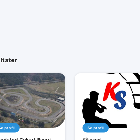
ltater
Se profil
Se profil
indsted Gokart Event
Kitesyd