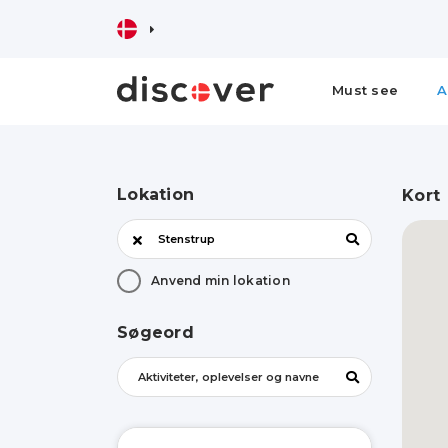
Must see
A
Lokation
Kort
Anvend min lokation
Søgeord