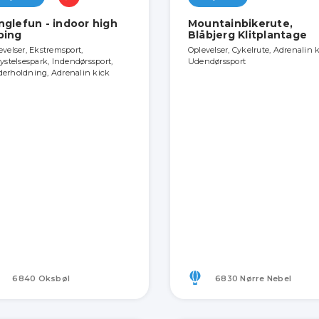
nglefun - indoor high
Mountainbikerute,
ping
Blåbjerg Klitplantage
evelser, Ekstremsport,
Oplevelser, Cykelrute, Adrenalin k
lystelsespark, Indendørssport,
Udendørssport
erholdning, Adrenalin kick
6840 Oksbøl
6830 Nørre Nebel