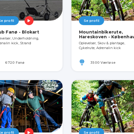
Se profil
Se profil
ub Fanø - Blokart
Mountainbikerute,
Hareskoven - Københa
evelser, Underholdning,
enalin kick, Strand
Oplevelser, Skov & plantage,
Cykelrute, Adrenalin kick
6720 Fanø
3500 Værløse
Se profil
Se profil