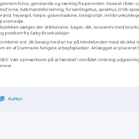
igennem fotos, genstande og værktøj fra perioden. Museet råder og
1940'erne, købmandsforretning, forsamlingshus, spisehus, DSB-spise
brønd, hejsespil, harpe, gravemaskine, transportør, minibrunkulsleg
grovsmedje.
I butikken sælges der drikkevarer, kager, slik, souvenirs med brunku
og postkort fra Søby Brunkulslejer.
Kombinér evt. dit besøg med en tur på Mindelunden med de ikke m
om én af Danmarks farligste arbejdspladser. Anlægget er placeret
OBS: Vær opmærksom på at færdsel i området omkring udgravninge
ansvar.
Kultur