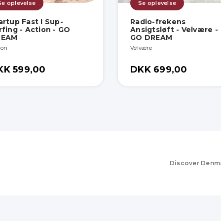
Se oplevelse
Se oplevelse
artup Fast I Sup-
Radio-frekens
rfing - Action - GO
Ansigtsløft - Velvære -
REAM
GO DREAM
ion
Velvære
KK 599,00
DKK 699,00
Discover Denm