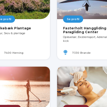
Se profil
Se profil
rkebæk Plantage
Fasterholt Hanggliding
Paragliding Center
ur, Skov & plantage
Oplevelser, Ekstremsport, Adrena
kick
7400 Herning
7330 Brande