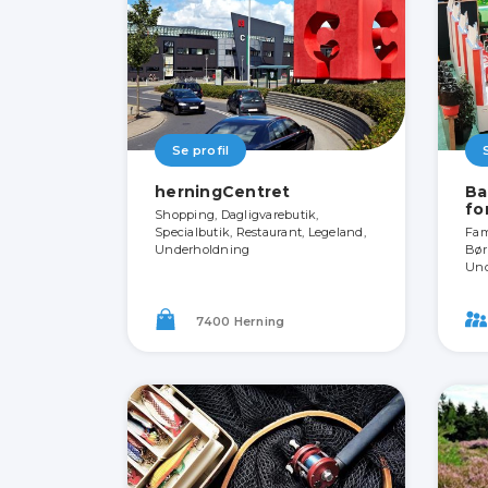
Se profil
herningCentret
Ba
fo
Shopping, Dagligvarebutik,
Specialbutik, Restaurant, Legeland,
Fami
Underholdning
Bør
Und
7400 Herning