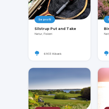
Se profil
Silstrup Put and Take
Bi
Natur, Fiskeri
Nat
6933 Kibæk