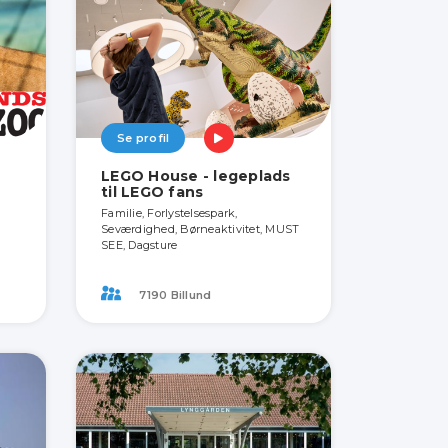
Se profil
LEGO House - legeplads
til LEGO fans
Familie, Forlystelsespark,
Seværdighed, Børneaktivitet, MUST
SEE, Dagsture
7190 Billund