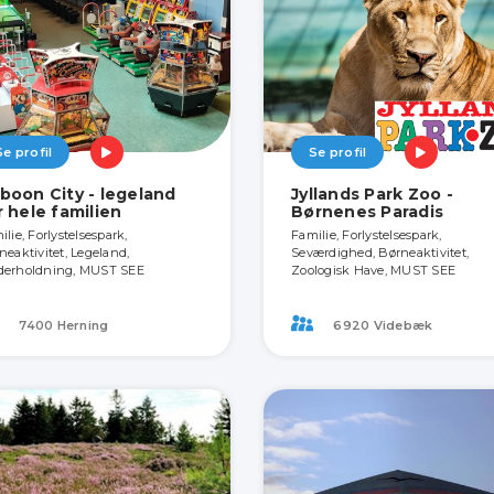
Se profil
Se profil
boon City - legeland
Jyllands Park Zoo -
r hele familien
Børnenes Paradis
lie, Forlystelsespark,
Familie, Forlystelsespark,
neaktivitet, Legeland,
Seværdighed, Børneaktivitet,
erholdning, MUST SEE
Zoologisk Have, MUST SEE
7400 Herning
6920 Videbæk