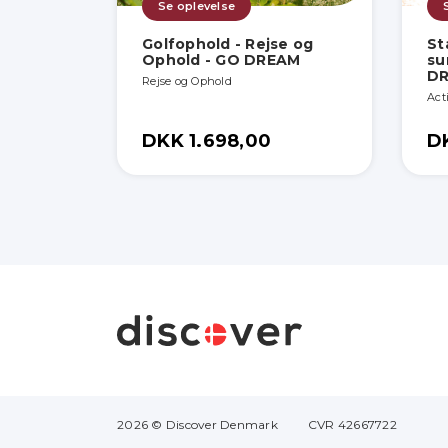
Se oplevelse
Golfophold - Rejse og
St
Ophold - GO DREAM
su
D
Rejse og Ophold
Act
DKK 1.698,00
D
2026 © Discover Denmark
CVR 42667722