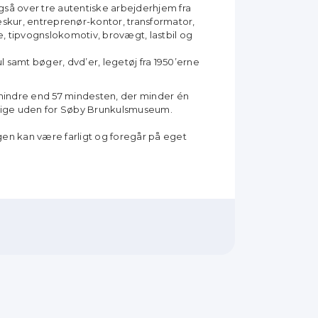
så over tre autentiske arbejderhjem fra
skur, entreprenør-kontor, transformator,
e, tipvognslokomotiv, brovægt, lastbil og
l samt bøger, dvd’er, legetøj fra 1950’erne
indre end 57 mindesten, der minder én
 lige uden for Søby Brunkulsmuseum.
n kan være farligt og foregår på eget