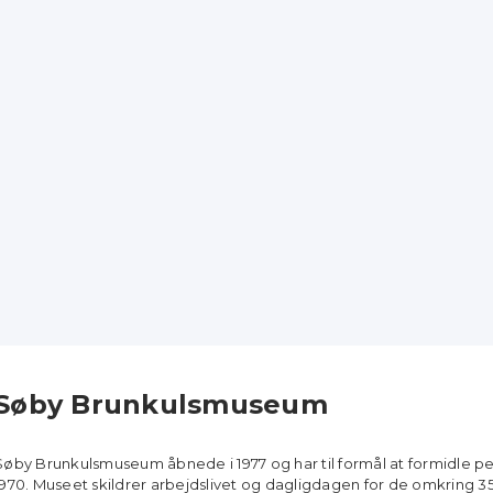
Søby Brunkulsmuseum
Søby Brunkulsmuseum åbnede i 1977 og har til formål at formidle pe
1970. Museet skildrer arbejdslivet og dagligdagen for de omkring 35