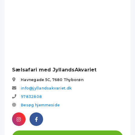
Sælsafari med JyllandsAkvariet
Havnegade 5C,
7680
Thyborøn
info@jyllandsakvariet.dk
97832808
Besøg hjemmeside