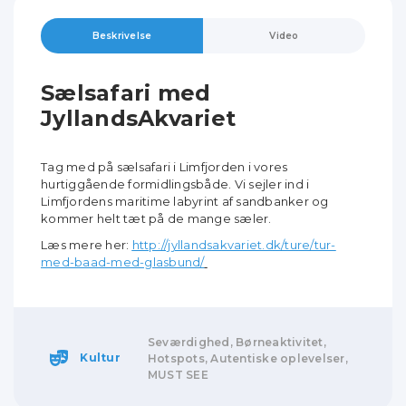
Beskrivelse
Video
Sælsafari med
JyllandsAkvariet
Tag med på sælsafari i Limfjorden i vores
hurtiggående formidlingsbåde. Vi sejler ind i
Limfjordens maritime labyrint af sandbanker og
kommer helt tæt på de mange sæler.
Læs mere her:
http://jyllandsakvariet.dk/ture/tur-
med-baad-med-glasbund/
Seværdighed, Børneaktivitet,
Kultur
Hotspots, Autentiske oplevelser,
MUST SEE