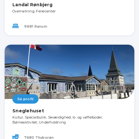
Landal Rønbjerg
Overnatning, Feriecenter
9681 Ranum
Se profil
Sneglehuset
Kultur, Specialbutik, Seværdighed, Is- og vaffelboder,
Børneaktivitet, Underholdning
7680 Thyborøn