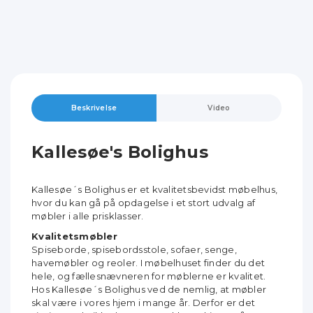
Beskrivelse
Video
Kallesøe's Bolighus
Kallesøe´s Bolighus er et kvalitetsbevidst møbelhus,
hvor du kan gå på opdagelse i et stort udvalg af
møbler i alle prisklasser.
Kvalitetsmøbler
Spiseborde, spisebordsstole, sofaer, senge,
havemøbler og reoler. I møbelhuset finder du det
hele, og fællesnævneren for møblerne er kvalitet.
Hos Kallesøe´s Bolighus ved de nemlig, at møbler
skal være i vores hjem i mange år. Derfor er det