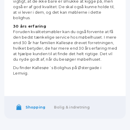
vigtigt, at de ikke bare er smukke at kigge på, men
også er af god kvalitet. De skal også kunne holde til,
at vi lever i dem, og det kan møblerne i dette
bolighus.
30 års erfaring
Foruden kvalitetsmøbler kan du også forvente at få
den bedst tænkelige service hos møbelhuset. I mere
end 30 år har familien Kallesøe drevet forretningen,
hvilket betyder, de har mere end 30 års erfaring med
at hjælpe kunden til at finde det helt rigtige. Det vil
du nyde godt af, når du besøger møbelhuset.
Du finder Kallesøe´s Bolighus på Østergade i
Lemvig.
Shopping
Bolig & indretning