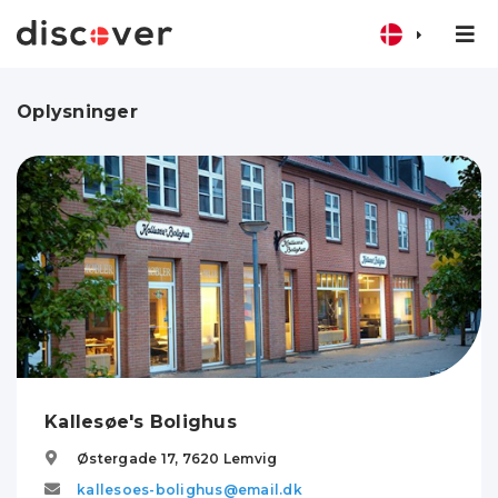
Oplysninger
Kallesøe's Bolighus
Østergade 17,
7620
Lemvig
kallesoes-bolighus@email.dk