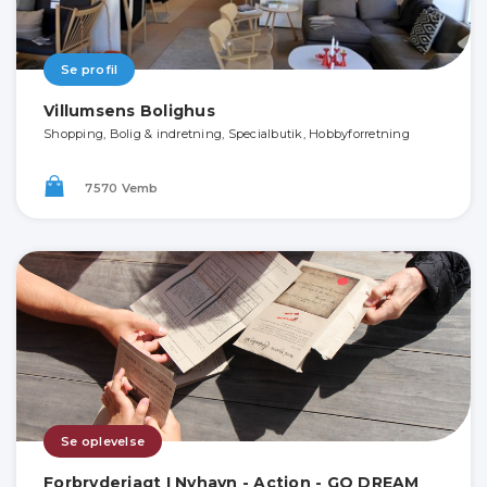
Se profil
Villumsens Bolighus
Shopping, Bolig & indretning, Specialbutik, Hobbyforretning
7570 Vemb
Se oplevelse
Forbryderjagt I Nyhavn - Action - GO DREAM