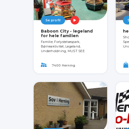
Se profil
Baboon City - legeland
he
for hele familien
Sho
Familie, Forlystelsespark,
Spe
Børneaktivitet, Legeland,
Und
Underholdning, MUST SEE
7400 Herning