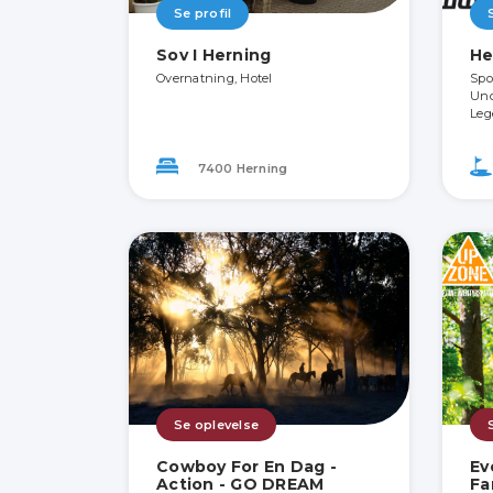
Se profil
Sov I Herning
He
Overnatning, Hotel
Spo
Und
Leg
7400 Herning
Se oplevelse
Cowboy For En Dag -
Ev
Action - GO DREAM
Fa