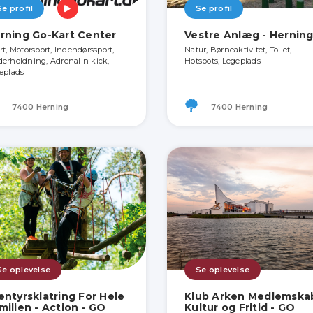
Se profil
Se profil
rning Go-Kart Center
Vestre Anlæg - Hernin
rt, Motorsport, Indendørssport,
Natur, Børneaktivitet, Toilet,
erholdning, Adrenalin kick,
Hotspots, Legeplads
eplads
7400 Herning
7400 Herning
Se oplevelse
Se oplevelse
entyrsklatring For Hele
Klub Arken Medlemskab
milien - Action - GO
Kultur og Fritid - GO