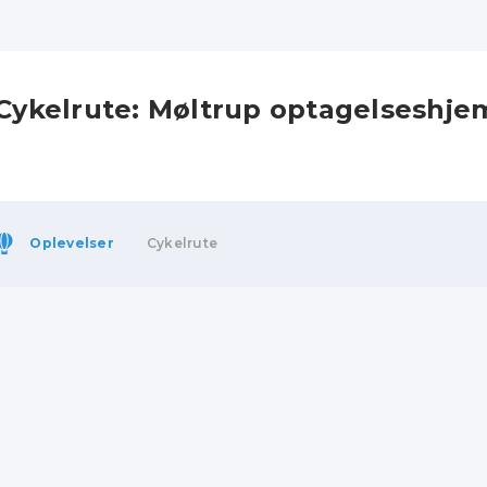
Cykelrute: Møltrup optagelseshje
Oplevelser
Cykelrute