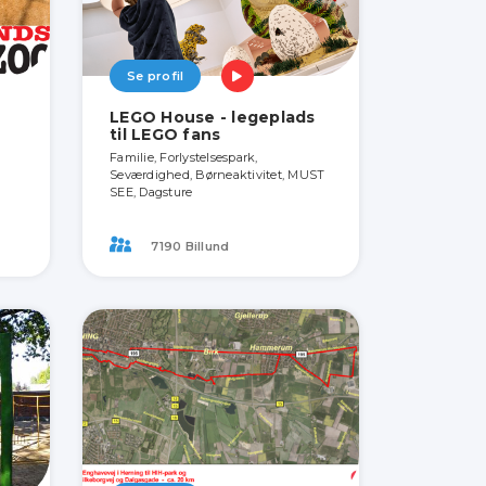
Se profil
LEGO House - legeplads
til LEGO fans
Familie, Forlystelsespark,
Seværdighed, Børneaktivitet, MUST
SEE, Dagsture
7190 Billund