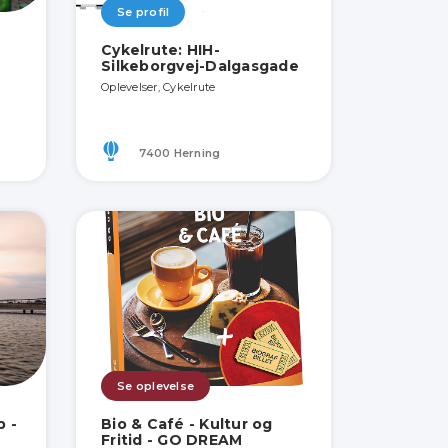
Se profil
g
Cykelrute: HIH-
Silkeborgvej-Dalgasgade
Oplevelser, Cykelrute
7400 Herning
Se oplevelse
 -
Bio & Café - Kultur og
Fritid - GO DREAM