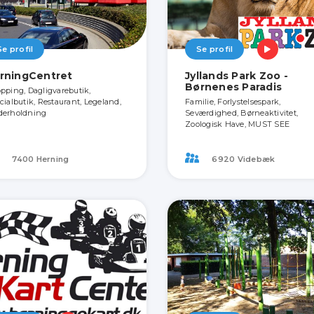
Se profil
Se profil
rningCentret
Jyllands Park Zoo -
Børnenes Paradis
pping, Dagligvarebutik,
cialbutik, Restaurant, Legeland,
Familie, Forlystelsespark,
erholdning
Seværdighed, Børneaktivitet,
Zoologisk Have, MUST SEE
7400 Herning
6920 Videbæk