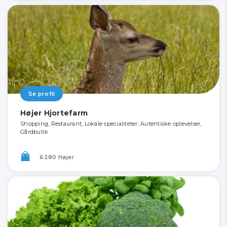
Se profil
Højer Hjortefarm
Shopping, Restaurant, Lokale specialiteter, Autentiske oplevelser,
Gårdbutik
6280 Højer