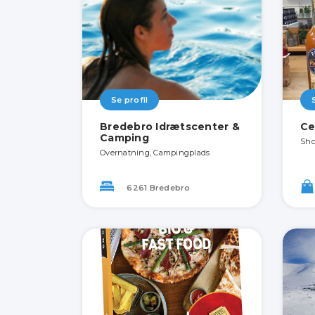
Se profil
Bredebro Idrætscenter &
Ce
Camping
Sho
Overnatning, Campingplads
6261 Bredebro