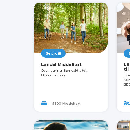
Se profil
Landal Middelfart
LE
ti
Overnatning, Børneaktivitet,
Underholdning
Fami
Sev
SEE
5500 Middelfart