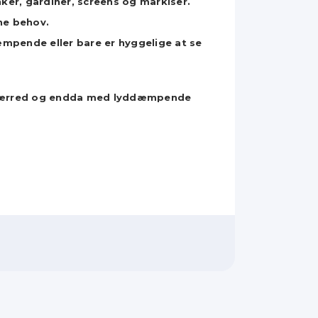
nker, gardiner, screens og markiser.
ine behov.
æmpende eller bare er hyggelige at se
otolærred og endda med lyddæmpende