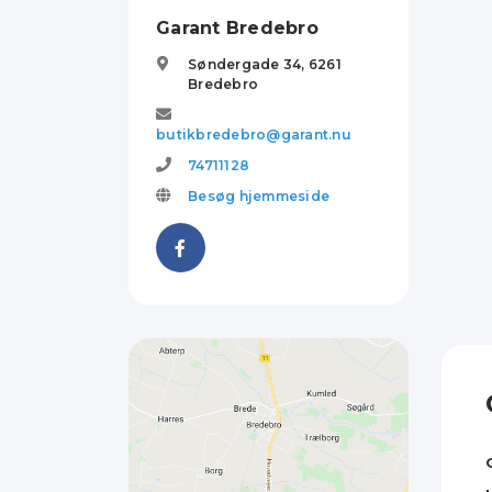
Garant Bredebro
Søndergade 34,
6261
Bredebro
butikbredebro@garant.nu
74711128
Besøg hjemmeside