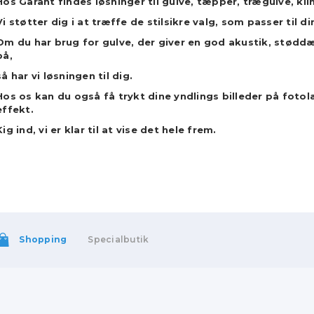
Hos Garant findes løsninger til gulve, tæpper, trægulve, kli
Vi støtter dig i at træffe de stilsikre valg, som passer til d
Om du har brug for gulve, der giver en god akustik, stødd
på,
så har vi løsningen til dig.
Hos os kan du også få trykt dine yndlings billeder på f
effekt.
Kig ind, vi er klar til at vise det hele frem.
Shopping
Specialbutik