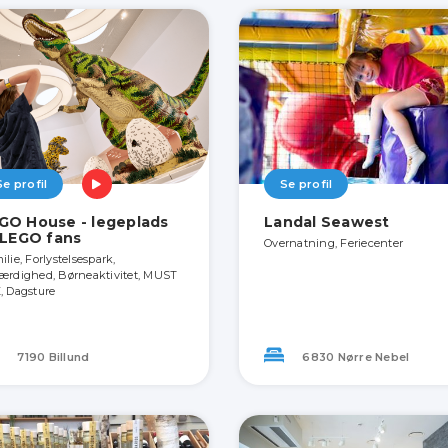
Se profil
Se profil
GO House - legeplads
Landal Seawest
l LEGO fans
Overnatning, Feriecenter
lie, Forlystelsespark,
ærdighed, Børneaktivitet, MUST
, Dagsture
7190 Billund
6830 Nørre Nebel