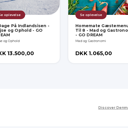
Se oplevelse
Se oplevelse
Dage På Indlandsisen -
Homemate Gæstemen
jse og Ophold - GO
Til 8 - Mad og Gastron
REAM
- GO DREAM
se og Ophold
Mad og Gastronomi
KK 13.500,00
DKK 1.065,00
Discover Denm