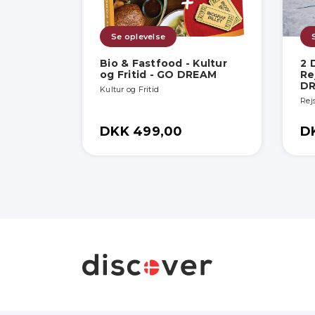
Se oplevelse
Bio & Fastfood - Kultur
2 
og Fritid - GO DREAM
Re
D
Kultur og Fritid
Rej
DKK 499,00
D