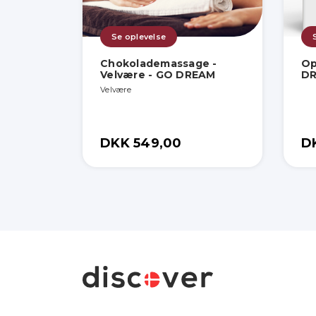
Se oplevelse
Chokolademassage -
Op
Velvære - GO DREAM
D
Velvære
DKK 549,00
D