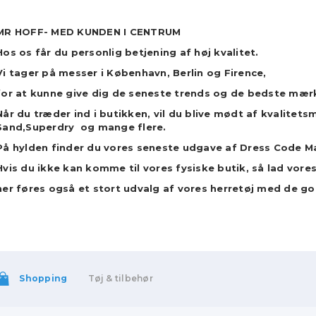
MR HOFF- MED KUNDEN I CENTRUM
Hos os får du personlig betjening af høj kvalitet.
Vi tager på messer i København, Berlin og Firence,
for at kunne give dig de seneste trends og de bedste mær
Når du træder ind i butikken,
vil du blive mødt af kvalite
Sand,Superdry og mange flere.
På hylden finder du vores seneste udgave af Dress Code M
Hvis du ikke kan komme til vores fysiske butik, så lad vor
her føres også et stort udvalg af vores herretøj med de 
Shopping
Tøj & tilbehør