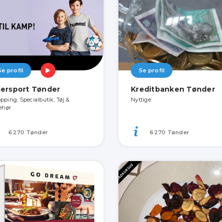
Se profil
Se profil
tersport Tønder
Kreditbanken Tønder
pping, Specialbutik, Tøj &
Nyttige
behør
6270 Tønder
6270 Tønder