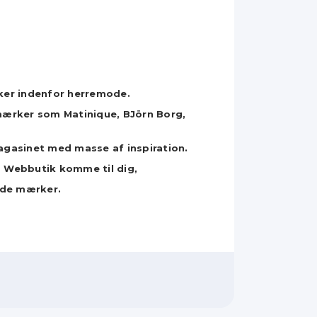
ker indenfor
herremode.
tsmærker som
Matinique, BJörn Borg,
agasinet med masse af inspiration.
es Webbutik komme til dig,
gode mærker.