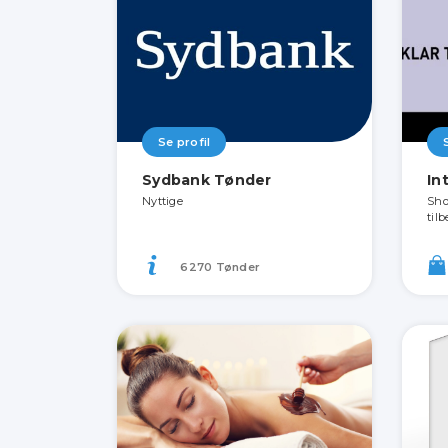
Se profil
Sydbank Tønder
In
Nyttige
Sho
til
6270 Tønder