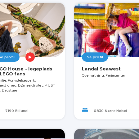
Se profil
Se profil
GO House - legeplads
Landal Seawest
l LEGO fans
Overnatning, Feriecenter
lie, Forlystelsespark,
ærdighed, Børneaktivitet, MUST
, Dagsture
7190 Billund
6830 Nørre Nebel