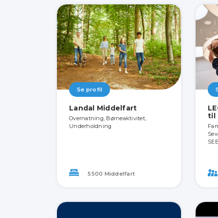
Se profil
Landal Middelfart
LE
ti
Overnatning, Børneaktivitet,
Underholdning
Fami
Sev
SEE
5500 Middelfart