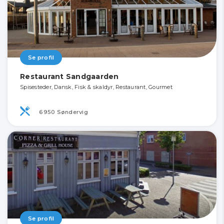
Se profil
Restaurant Sandgaarden
Spisesteder, Dansk, Fisk & skaldyr, Restaurant, Gourmet
6950 Søndervig
Se profil