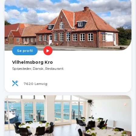
Se profil
Vilhelmsborg Kro
Spisesteder, Dansk, Restaurant
7620 Lemvig