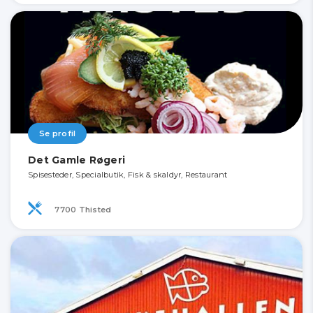
Se profil
Det Gamle Røgeri
Spisesteder, Specialbutik, Fisk & skaldyr, Restaurant
7700 Thisted