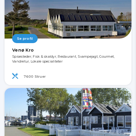
Se profil
Venø Kro
Spisesteder, Fisk & skaldyr, Restaurant, Svampejagt, Gourmet,
Vandretur, Lokale specialiteter
7600 Struer