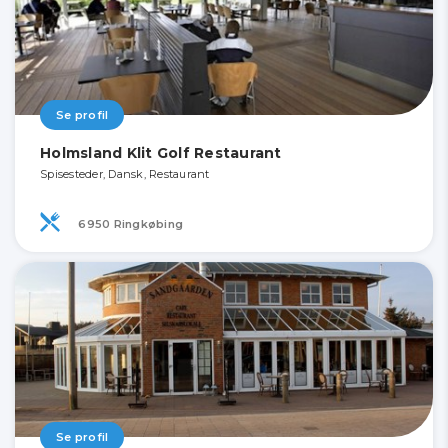
Se profil
Holmsland Klit Golf Restaurant
Spisesteder, Dansk, Restaurant
6950 Ringkøbing
Se profil