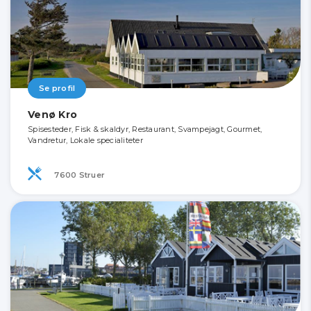
Se profil
Venø Kro
Spisesteder, Fisk & skaldyr, Restaurant, Svampejagt, Gourmet,
Vandretur, Lokale specialiteter
7600 Struer