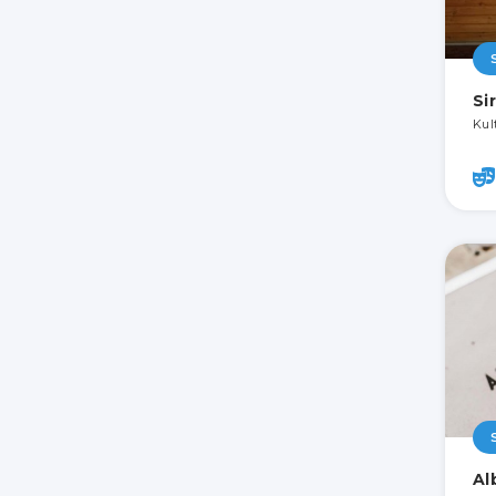
Si
Kult
Al