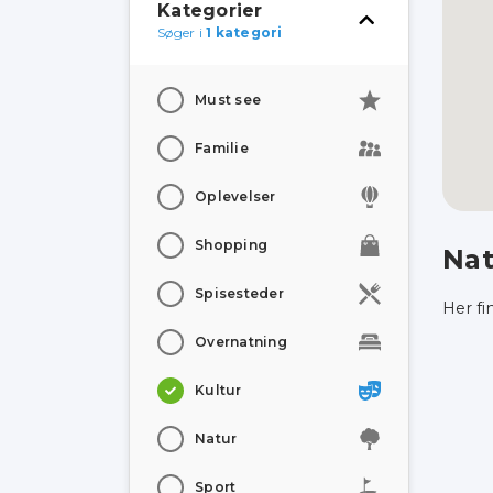
Kategorier
Søger i
1 kategori
Must see
Familie
Oplevelser
Shopping
Nat
Spisesteder
Her fi
Overnatning
Kultur
Natur
Sport