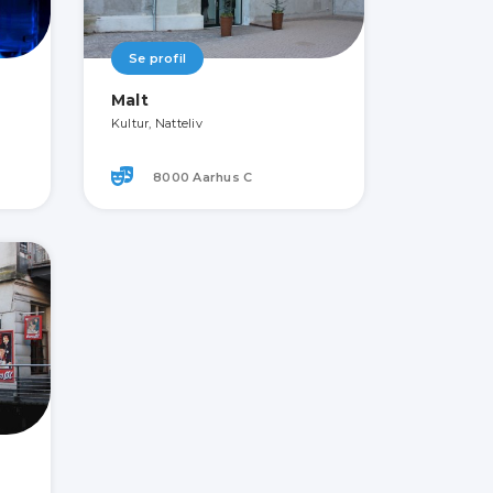
Se profil
Malt
Kultur, Natteliv
8000 Aarhus C