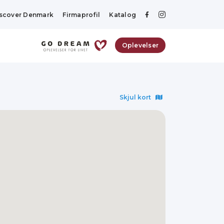
scover Denmark
Firmaprofil
Katalog
Oplevelser
Skjul kort