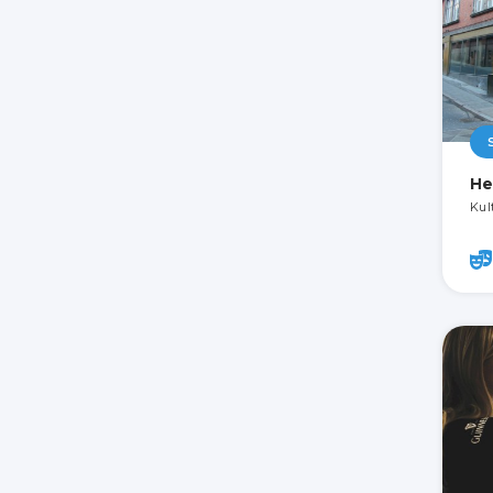
He
Kult