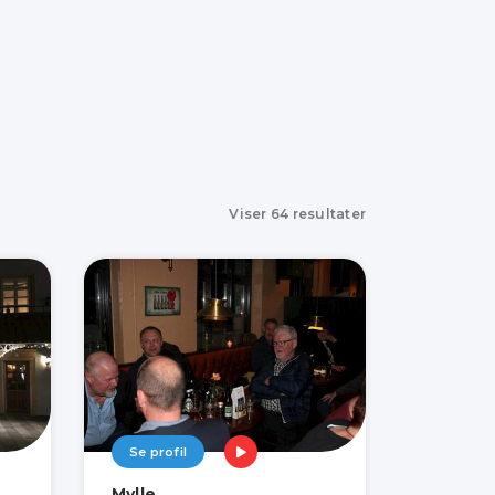
Viser
64
resultater
Se profil
Mylle