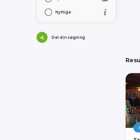
Nyttige
Del din søgning
Resu
Ta