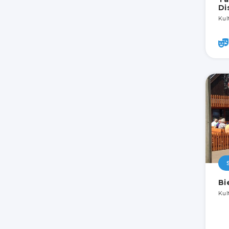
Di
Kult
Bi
Kul