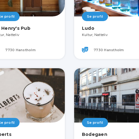
Se profil
Se profil
r Henry's Pub
Ludo
ur, Natteliv
Kultur, Natteliv
7730 Hanstholm
7730 Hanstholm
Se profil
Se profil
berts
Bodegaen