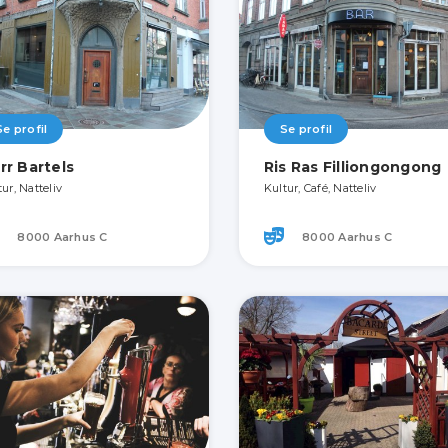
Se profil
Se profil
rr Bartels
Ris Ras Filliongongong
ur, Natteliv
Kultur, Café, Natteliv
8000 Aarhus C
8000 Aarhus C