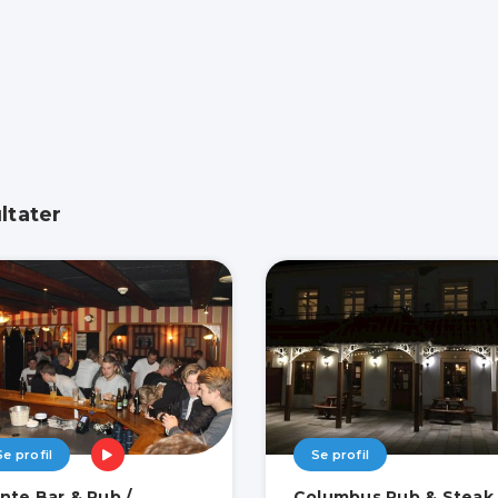
ltater
Se profil
Se profil
nte Bar & Pub /
Columbus Pub & Steak