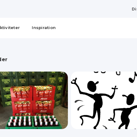
Di
ktiviteter
Inspiration
der