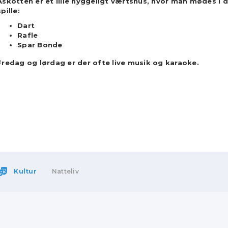
Askotten er et lille hyggeligt værtshus, hvor man mødes i 
spille:
Dart
Rafle
Spar Bonde
Fredag og lørdag er der ofte live musik og karaoke.
Kultur
Natteliv