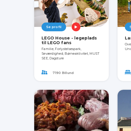
Se profil
LEGO House - legeplads
La
til LEGO fans
Ove
Familie, Forlystelsespark,
Und
Seværdighed, Børneaktivitet, MUST
SEE, Dagsture
7190 Billund