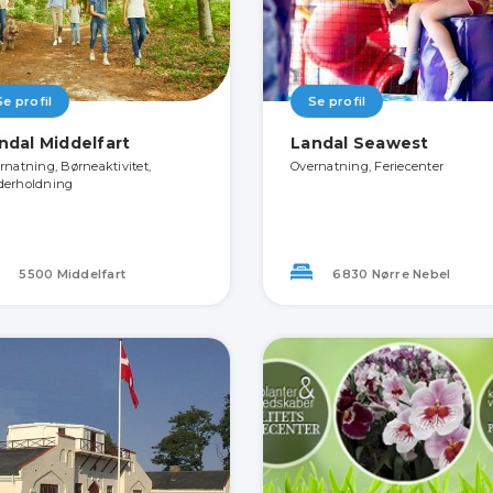
Se profil
Se profil
ndal Middelfart
Landal Seawest
rnatning, Børneaktivitet,
Overnatning, Feriecenter
erholdning
5500 Middelfart
6830 Nørre Nebel