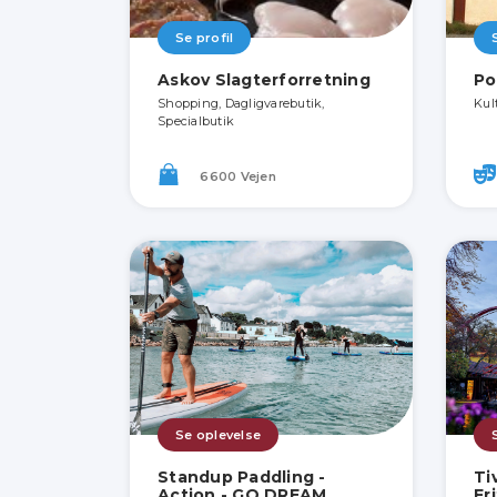
Se profil
Askov Slagterforretning
Po
Shopping, Dagligvarebutik,
Kul
Specialbutik
6600 Vejen
Se oplevelse
Standup Paddling -
Ti
Action - GO DREAM
Fr