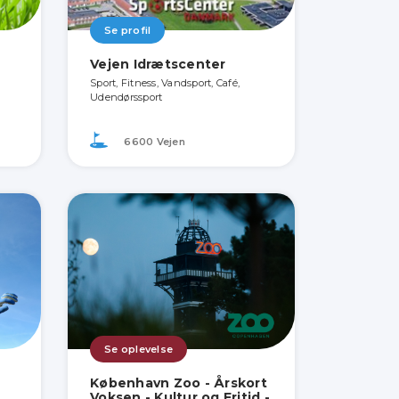
Se profil
Vejen Idrætscenter
Sport, Fitness, Vandsport, Café,
Udendørssport
6600 Vejen
Se oplevelse
København Zoo - Årskort
Voksen - Kultur og Fritid -