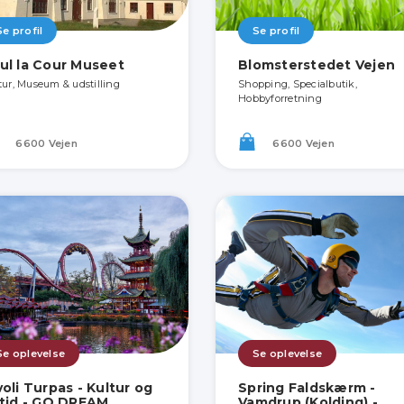
Se profil
Se profil
ul la Cour Museet
Blomsterstedet Vejen
tur, Museum & udstilling
Shopping, Specialbutik,
Hobbyforretning
6600 Vejen
6600 Vejen
Se oplevelse
Se oplevelse
voli Turpas - Kultur og
Spring Faldskærm -
itid - GO DREAM
Vamdrup (Kolding) -