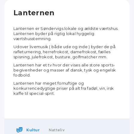
Lanternen
Lanternen er Søndervigs lokale og ældste værtshus.
Lanternen byder på rigtig lokal hyggelig
værtshusstemning.
Udover livemusik ( både ude og inde ) byder de på
rafleturnering, herrefrokost, damefrokost, fælles
spisning, julefrokost, busture, golfmatcher mm.
Lanternen har et tv hvor der vises alle store sports-
begivenheder og masser af dansk, tysk og engelsk
fodbold.
Lanternen har meget fornuftige og
konkurrencedygtige priser på alt fra fadøl, vin, irsk
kaffe til special-sprit.
Kultur
Natteliv