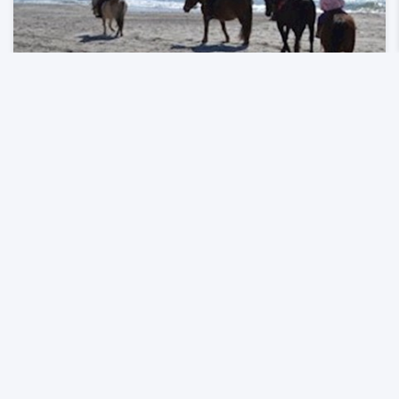
Se profil
Tipperne Camping
Overnatning, Campingplads
6830 Nymindegab