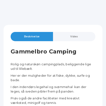
Beskrivelse
Video
Gammelbro Camping
Rolig og naturskøn campingplads, beliggende lige
ud til lillebælt.
Her er der mu
ligheder for at fiske, dykke, surfe og
bade.
I den indendørs legehal og svømmehal kan der
leges, så sveden pibler frem på panden.
Prøv også de andre faciliteter med kreativt
værksted, minigolf og tennis.