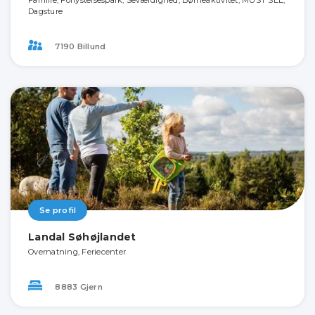
Familie, Forlystelsespark, Seværdighed, Børneaktivitet, MUST SEE,
Dagsture
7190 Billund
Se profil
Landal Søhøjlandet
Overnatning, Feriecenter
8883 Gjern