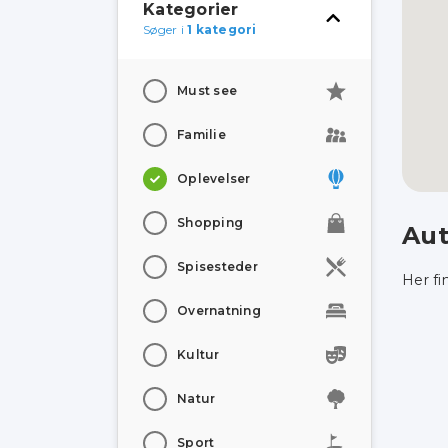
Kategorier
Søger i
1 kategori
Must see
Familie
Oplevelser
Shopping
Aut
Spisesteder
Her fi
Overnatning
Kultur
Natur
Sport