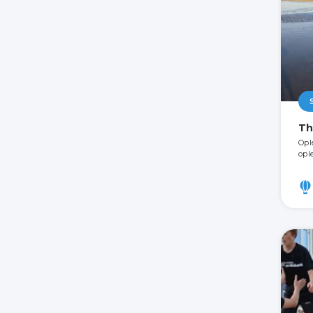
Th
Opl
opl