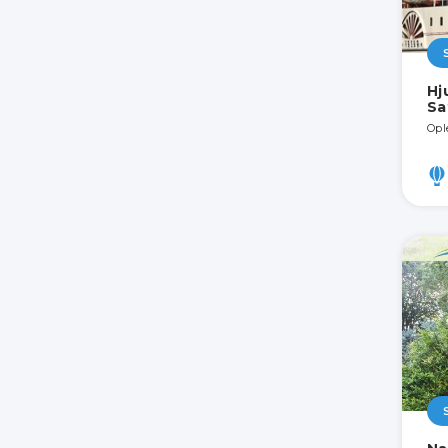
Hj
Sa
Opl