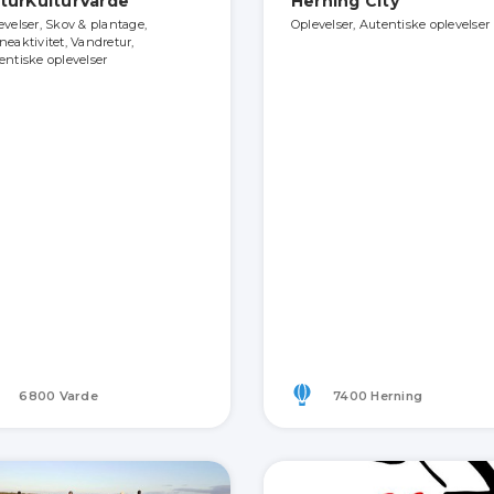
turKulturVarde
Herning City
evelser, Skov & plantage,
Oplevelser, Autentiske oplevelser
neaktivitet, Vandretur,
entiske oplevelser
6800 Varde
7400 Herning