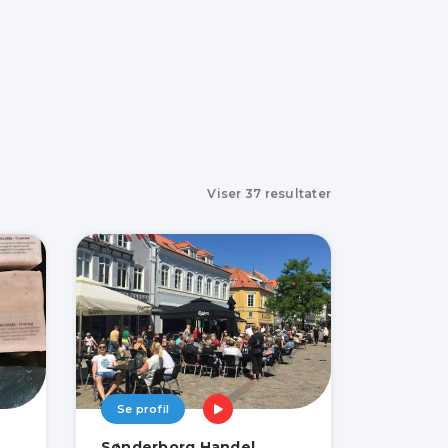
Viser
37
resultater
Se profil
Sønderborg Handel