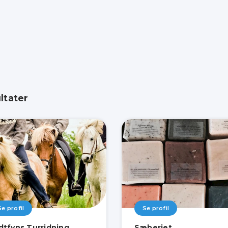
ltater
Se profil
Se profil
dtfyns Turridning
Sæberiet