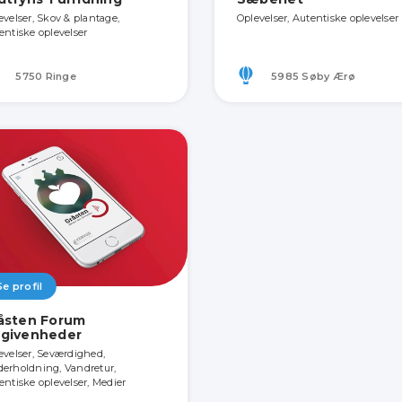
evelser, Skov & plantage,
Oplevelser, Autentiske oplevelser
entiske oplevelser
5750 Ringe
5985 Søby Ærø
Se profil
åsten Forum
givenheder
evelser, Seværdighed,
erholdning, Vandretur,
entiske oplevelser, Medier