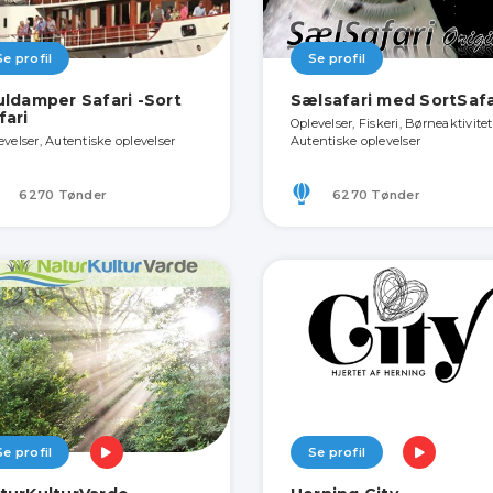
Se profil
Se profil
uldamper Safari -Sort
Sælsafari med SortSafa
fari
Oplevelser, Fiskeri, Børneaktivitet
evelser, Autentiske oplevelser
Autentiske oplevelser
6270 Tønder
6270 Tønder
Se profil
Se profil