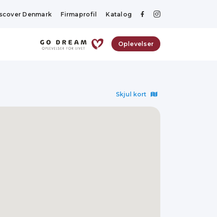
scover Denmark
Firmaprofil
Katalog
Oplevelser
Skjul kort