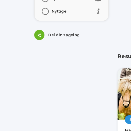
Nyttige
Del din søgning
Resu
Mi