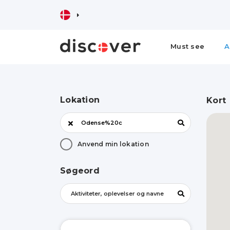
Must see
A
Lokation
Kort
Anvend min lokation
Søgeord