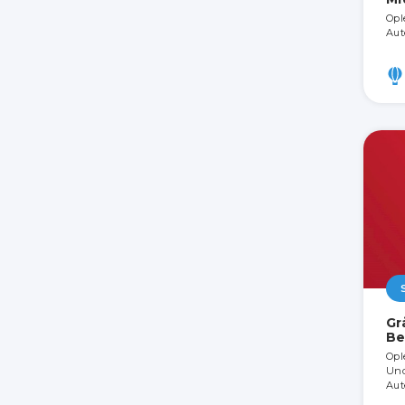
Opl
Aut
Gr
Be
Opl
Und
Aut