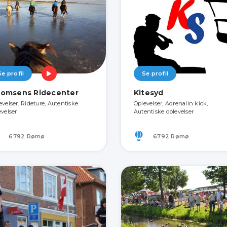
Se profil
Se profil
omsens Ridecenter
Kitesyd
evelser, Rideture, Autentiske
Oplevelser, Adrenalin kick,
evelser
Autentiske oplevelser
6792 Rømø
6792 Rømø