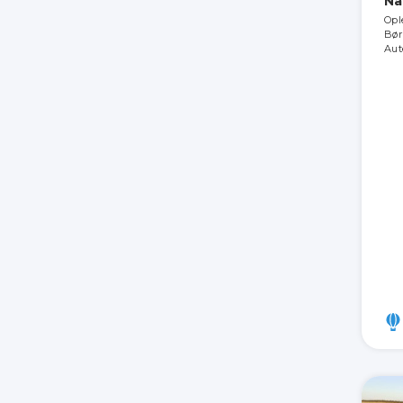
Na
Opl
Bør
Aut