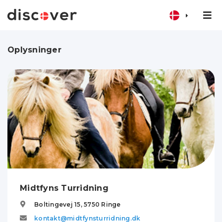
Oplysninger
Midtfyns Turridning
Boltingevej 15,
5750
Ringe
kontakt@midtfynsturridning.dk