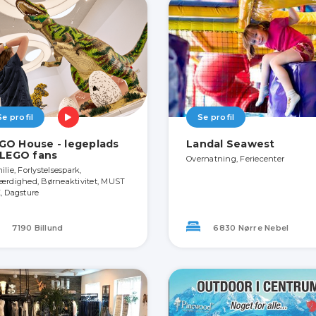
Se profil
Se profil
GO House - legeplads
Landal Seawest
l LEGO fans
Overnatning, Feriecenter
lie, Forlystelsespark,
ærdighed, Børneaktivitet, MUST
, Dagsture
7190 Billund
6830 Nørre Nebel