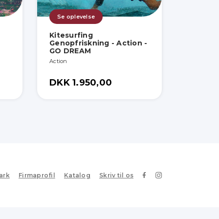
Se oplevelse
Kitesurfing
Genopfriskning - Action -
GO DREAM
Action
DKK 1.950,00
ark
Firmaprofil
Katalog
Skriv til os