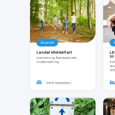
Se profil
Landal Middelfart
LE
ti
Overnatning, Børneaktivitet,
Underholdning
Fami
Sev
SEE
5500 Middelfart