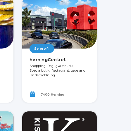
Se profil
herningCentret
Shopping, Dagligvarebutik,
Specialbutik, Restaurant, Legeland,
Underholdning
7400 Herning