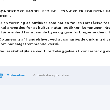
SØNDERBORG HANDEL MED FÆLLES VÆRDIER FOR BYENS HA
BYEN...
Er en forening af butikker som har en fælles forståelse for
skal anvendes for at kultur, natur, butikker, kommunen, r
større enhed for at samle byen og give forbrugerne den ul
Optimering af handelslivet ved at samarbejde omkring diver
som har salgsfremmende værdi.
Fællesskabsfølelse ved tilrettelæggelse af koncerter og e
Oplevelser
Autentiske oplevelser