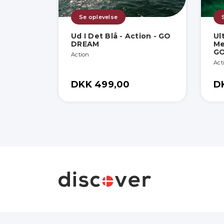
Se oplevelse
Ud I Det Blå - Action - GO
Ul
DREAM
Me
G
Action
Act
DKK 499,00
D