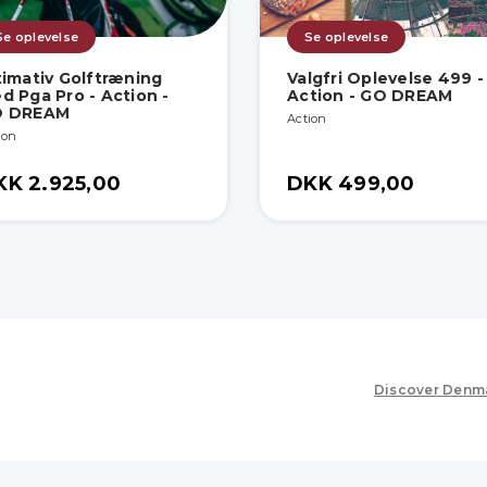
Se oplevelse
Se oplevelse
timativ Golftræning
Valgfri Oplevelse 499 -
d Pga Pro - Action -
Action - GO DREAM
O DREAM
Action
ion
KK 2.925,00
DKK 499,00
Discover Denm