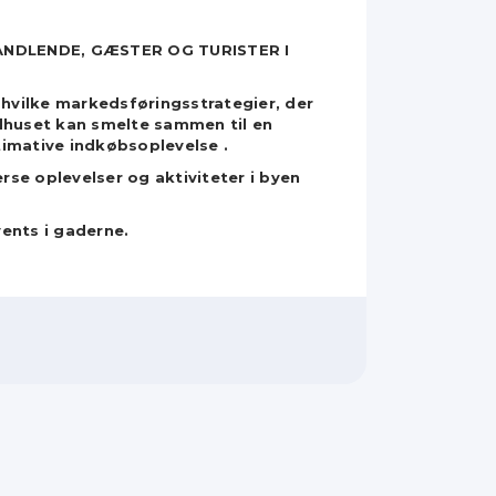
NDLENDE, GÆSTER OG TURISTER I
 hvilke markedsføringsstrategier, der
ådhuset kan smelte sammen til en
timative indkøbsoplevelse .
se oplevelser og aktiviteter i byen
vents i gaderne.