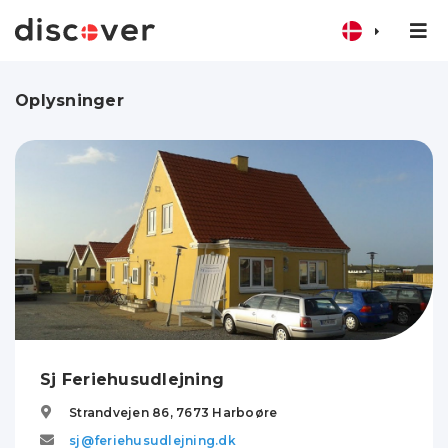
Oplysninger
Sj Feriehusudlejning
Strandvejen 86,
7673
Harboøre
sj@feriehusudlejning.dk