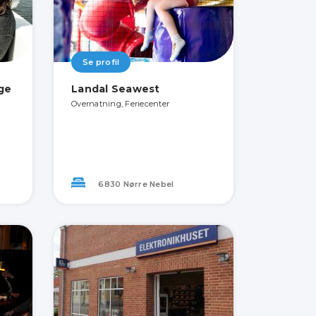
Se profil
ige
Landal Seawest
Overnatning, Feriecenter
6830 Nørre Nebel