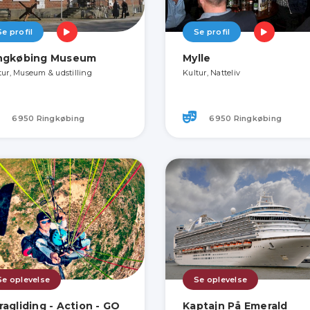
Se profil
Se profil
ngkøbing Museum
Mylle
tur, Museum & udstilling
Kultur, Natteliv
6950 Ringkøbing
6950 Ringkøbing
Se oplevelse
Se oplevelse
ragliding - Action - GO
Kaptajn På Emerald