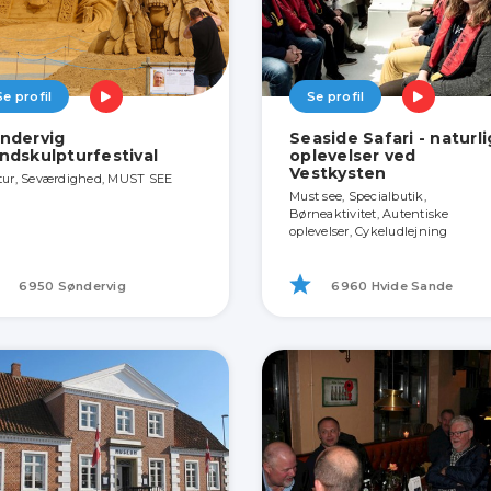
Se profil
Se profil
ndervig
Seaside Safari - naturl
ndskulpturfestival
oplevelser ved
Vestkysten
tur, Seværdighed, MUST SEE
Must see, Specialbutik,
Børneaktivitet, Autentiske
oplevelser, Cykeludlejning
6950 Søndervig
6960 Hvide Sande